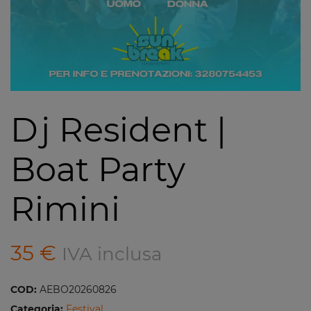
Dj Resident |
Boat Party
Rimini
35
€
IVA inclusa
COD:
AEBO20260826
Categoria:
Festival