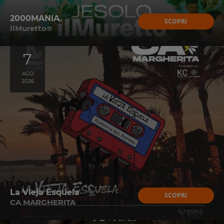
2000MANIA
SCOPRI
ilMuretto®
7
AGO
2026
La Vieja Esquela
SCOPRI
CA MARGHERITA