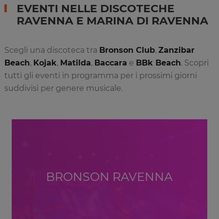
EVENTI NELLE DISCOTECHE
RAVENNA E MARINA DI RAVENNA
Scegli una discoteca tra
Bronson Club
,
Zanzibar
Beach
,
Kojak
,
Matilda
,
Baccara
e
BBk Beach
. Scopri
tutti gli eventi in programma per i prossimi giorni
suddivisi per genere musicale.
BRONSON RAVENNA