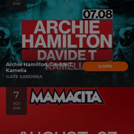
2026
Archie Hamilton, Davide T,
SCOPRI
Kamelia
GATE SARDINIA
7
AGO
2026