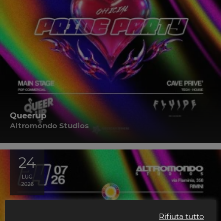
Queerup
Altromondo Studios
24
LUG
2026
Rifiuta tutto