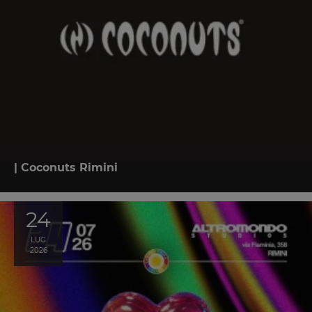
| Coconuts Rimini
24
LUG
2026