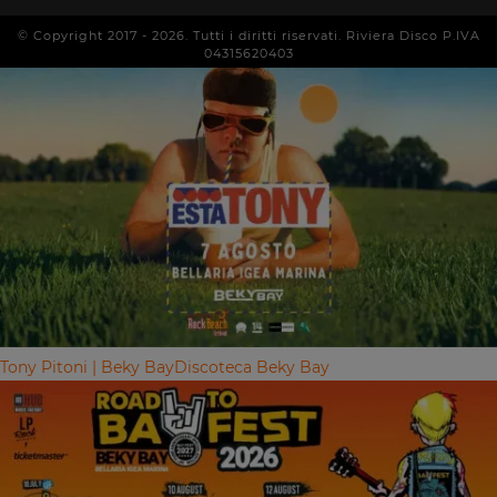
© Copyright 2017 -
2026
. Tutti i diritti riservati. Riviera Disco P.IVA
04315620403
Tony Pitoni | Beky Bay
Discoteca Beky Bay