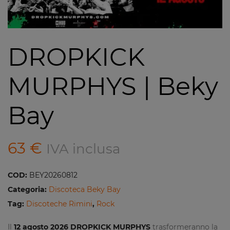
DROPKICK
MURPHYS | Beky
Bay
63
€
IVA inclusa
COD:
BEY20260812
Categoria:
Discoteca Beky Bay
Tag:
Discoteche Rimini
,
Rock
Il
12 agosto 2026 DROPKICK MURPHYS
trasformeranno la