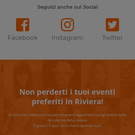
Seguici anche sui Social
Facebook
Instagram
Twitter
Non perderti i tuoi eventi
preferiti in Riviera!
Scrivi il tuo indirizzo email per rimanere aggiornato con gli eventi nelle
discoteche della riviera.
È gratis!. E puoi disiscriverti quando vuoi.