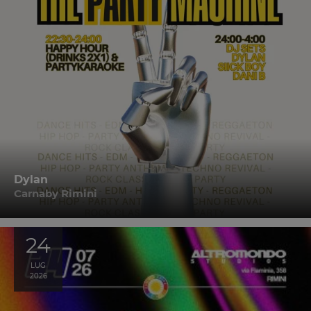
Dylan
Carnaby Rimini
24
LUG
2026