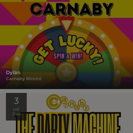
Dylan
Carnaby Rimini
3
LUG
2026