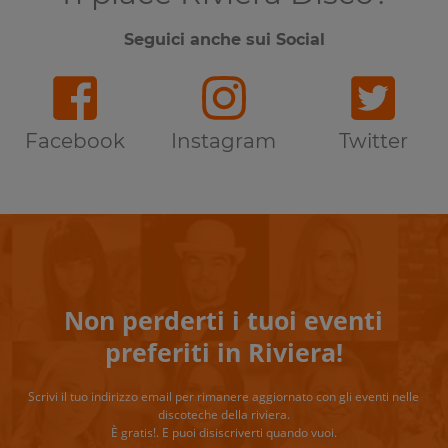
Seguici anche sui Social
Facebook
Instagram
Twitter
Non perderti i tuoi eventi
preferiti in Riviera!
Scrivi il tuo indirizzo email per rimanere aggiornato con gli eventi nelle
discoteche della riviera.
È gratis!. E puoi disiscriverti quando vuoi.