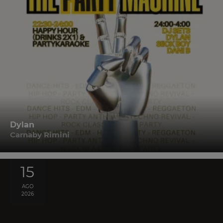
Dylan
Carnaby Rimini
15
AGO
2026