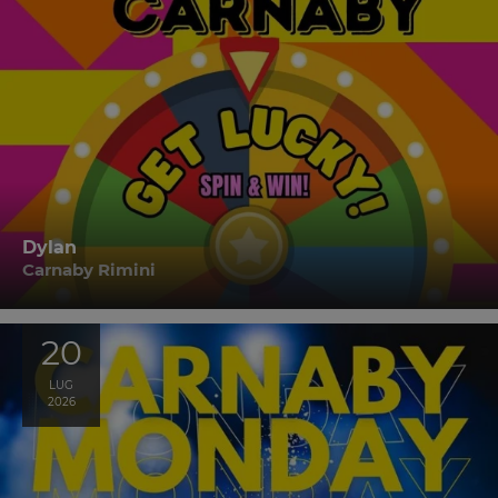
Dylan
Carnaby Rimini
20
LUG
2026