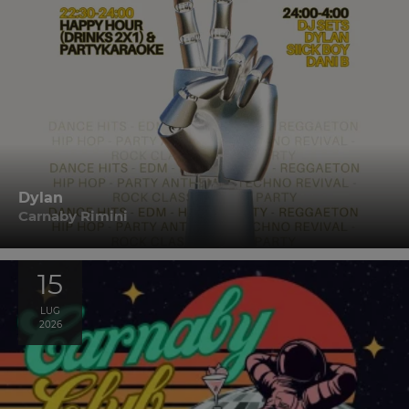
Dylan
Carnaby Rimini
15
LUG
2026