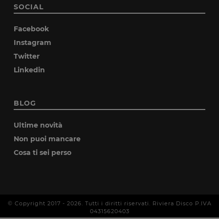
SOCIAL
Facebook
Instagram
Twitter
Linkedin
BLOG
Ultime novità
Non puoi mancare
Cosa ti sei perso
© Copyright 2017 -
2026
. Tutti i diritti riservati. Riviera Disco P.IVA
04315620403