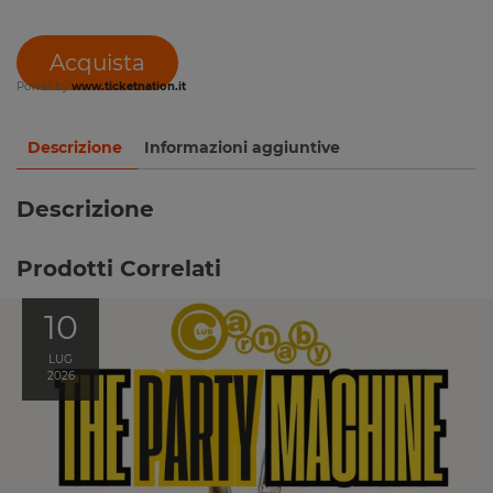
Acquista
Power by
www.ticketnation.it
Descrizione
Informazioni aggiuntive
Descrizione
Prodotti Correlati
10
LUG
2026