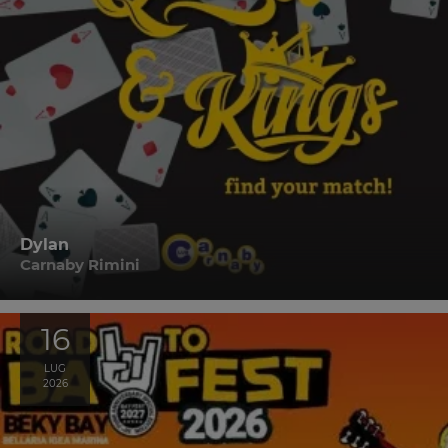
Dylan
Carnaby Rimini
16
LUG
2026