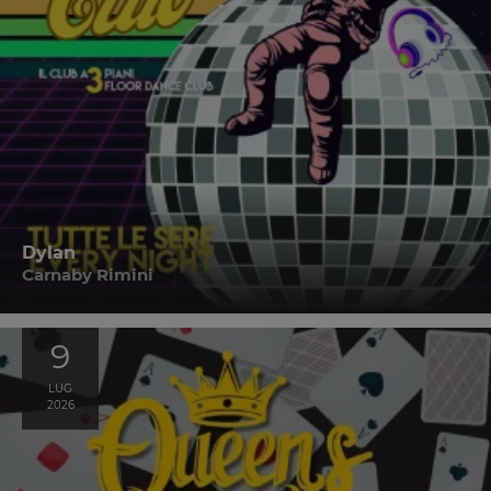
Dylan
Carnaby Rimini
9
LUG
2026