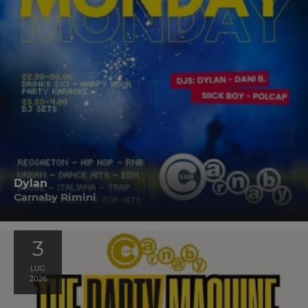
Dylan
Carnaby Rimini
3
LUG
2026