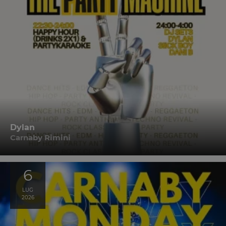
Dylan
Carnaby Rimini
6
LUG
2026