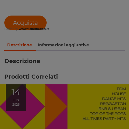
Acquista
Power by
www.ticketnation.it
Descrizione
Informazioni aggiuntive
Descrizione
Prodotti Correlati
14
LUG
2026