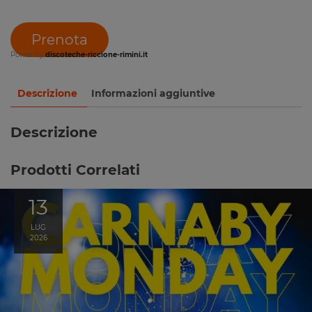
Prenota
Power by
discoteche-riccione-rimini.it
Descrizione
Informazioni aggiuntive
Descrizione
Prodotti Correlati
13
LUG
2026