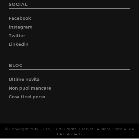
SOCIAL
Facebook
Instagram
Twitter
Linkedin
BLOG
Ultime novità
Non puoi mancare
Cosa ti sei perso
© Copyright 2017 -
2026
. Tutti i diritti riservati. Riviera Disco P.IVA
04315620403