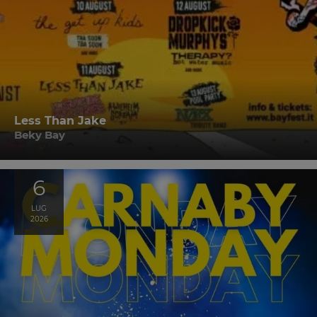
Less Than Jake
Beky Bay
6
LUG
2026