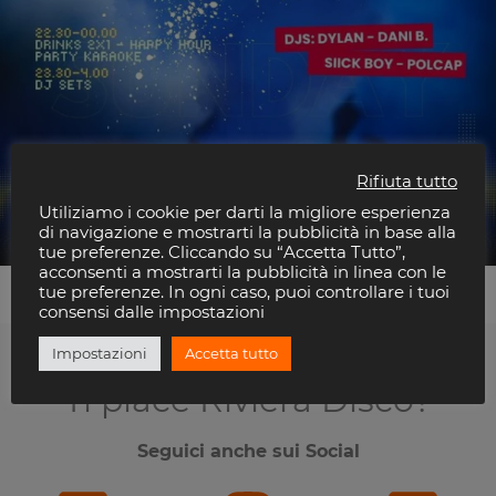
Rifiuta tutto
Dylan
Utiliziamo i cookie per darti la migliore esperienza
Carnaby Rimini
di navigazione e mostrarti la pubblicità in base alla
tue preferenze. Cliccando su “Accetta Tutto”,
acconsenti a mostrarti la pubblicità in linea con le
tue preferenze. In ogni caso, puoi controllare i tuoi
consensi dalle impostazioni
Impostazioni
Accetta tutto
Ti piace Riviera Disco?
Seguici anche sui Social