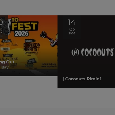
0
14
UG
AGO
26
2026
ng Out
 Bay
| Coconuts Rimini