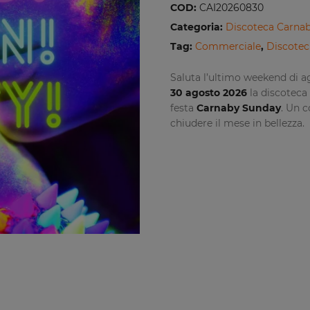
COD:
CAI20260830
Categoria:
Discoteca Carnab
Tag:
Commerciale
,
Discotec
Saluta l’ultimo weekend di a
30 agosto 2026
la discoteca
festa
Carnaby Sunday
. Un c
chiudere il mese in bellezza.