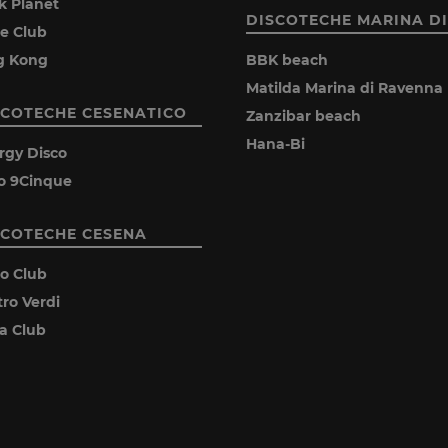
k Planet
DISCOTECHE MARINA DI
ie Club
g Kong
BBK beach
Matilda Marina di Ravenna
SCOTECHE CESENATICO
Zanzibar beach
Hana-Bi
rgy Disco
o 9Cinque
SCOTECHE CESENA
ro Club
tro Verdi
ia Club