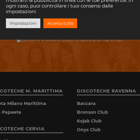
mostrarti la pubblicità in linea con le tue preferenze. In
il tuo indirizzo email per rimanere aggiornato con gli eventi nelle discoteche della 
ogni caso, puoi controllare i tuoi consensi dalle
È gratis!. E puoi disiscriverti quando vuoi.
impostazioni
Impostazioni
Accetta tutto
ISCRIVITI
Consenti a Riviera Disco di salvare la tua email.
SCOTECHE M. MARITTIMA
DISCOTECHE RAVENNA
eta Milano Marittima
Baccara
la Papeete
Bronson Club
Kojak Club
SCOTECHE CERVIA
Onyx Club