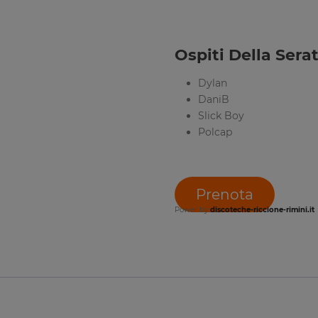
Ospiti Della Serat
Dylan
DaniB
Slick Boy
Polcap
Prenota
Power by
discoteche-riccione-rimini.it