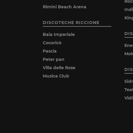
Roc
Rimini Beach Arena
Ind
Kin
DISCOTECHE RICCIONE
DI
Baia Imperiale
Cocoricò
Ene
Pascia
Mol
Peter pan
Villa delle Rose
DI
Musica Club
Sid
Tea
Vid