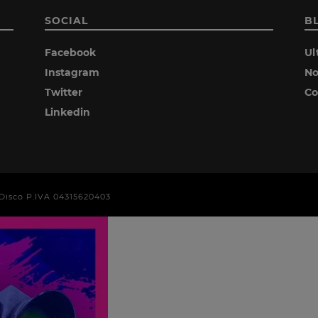
SOCIAL
B
Facebook
Ul
Instagram
No
Twitter
Co
Linkedin
era Disco P.IVA 04315620403