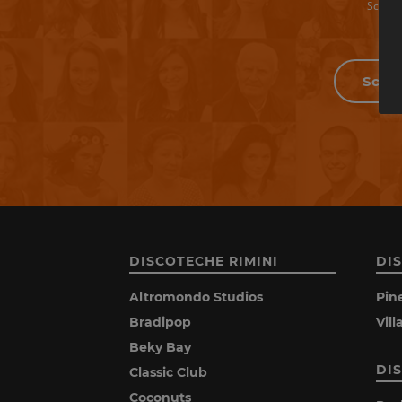
Scrivi 
DISCOTECHE RIMINI
DI
Altromondo Studios
Pin
Bradipop
Vil
Beky Bay
DI
Classic Club
Coconuts