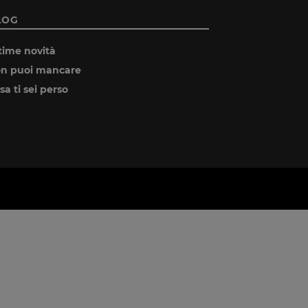
LOG
time novità
n puoi mancare
sa ti sei perso