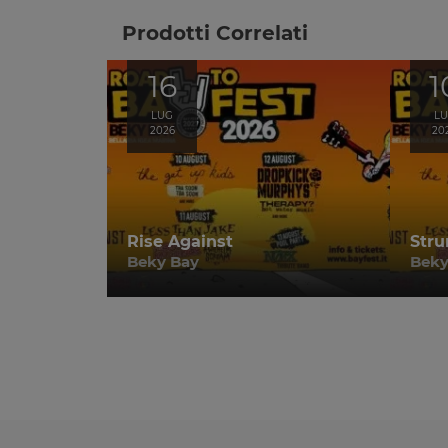
Prodotti Correlati
16
1
LUG
L
2026
20
Rise Against
Stru
Beky Bay
Beky