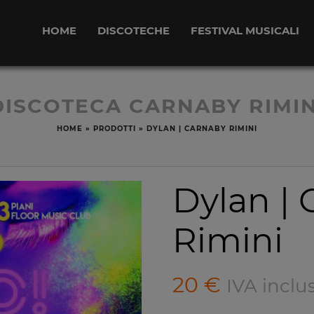
HOME
DISCOTECHE
FESTIVAL MUSICALI
DISCOTECA CARNABY RIMIN
HOME
»
PRODOTTI
»
DYLAN | CARNABY RIMINI
Dylan |
Rimini
20
€
IVA inclu