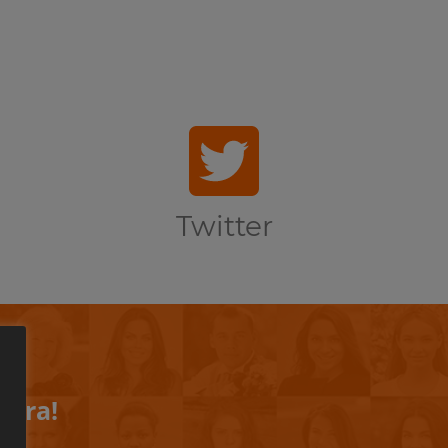
Twitter
iera!