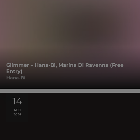
Glimmer – Hana-Bi, Marina Di Ravenna (Free
Entry)
Hana-Bi
14
AGO
2026