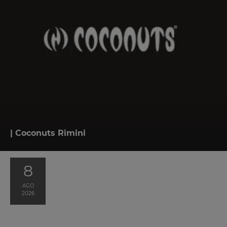
| Coconuts Rimini
8
AGO
2026