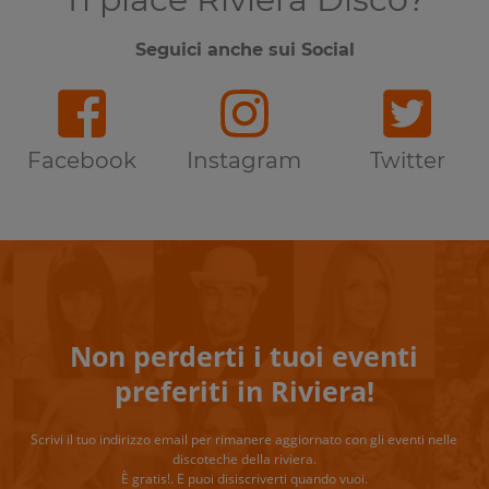
Seguici anche sui Social
Facebook
Instagram
Twitter
Non perderti i tuoi eventi
preferiti in Riviera!
Scrivi il tuo indirizzo email per rimanere aggiornato con gli eventi nelle
discoteche della riviera.
È gratis!. E puoi disiscriverti quando vuoi.