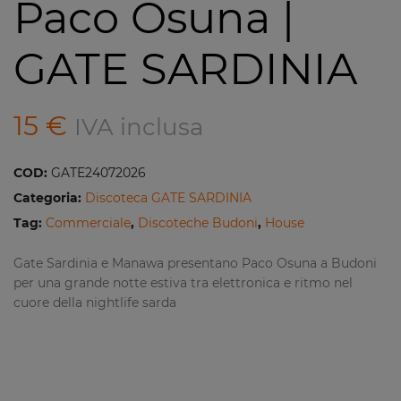
Paco Osuna |
GATE SARDINIA
15
€
IVA inclusa
COD:
GATE24072026
Categoria:
Discoteca GATE SARDINIA
Tag:
Commerciale
,
Discoteche Budoni
,
House
Gate Sardinia e Manawa presentano Paco Osuna a Budoni
per una grande notte estiva tra elettronica e ritmo nel
cuore della nightlife sarda