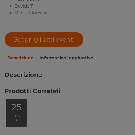
Davide T
Manuel Torcello
Scopri gli altri eventi
Descrizione
Informazioni aggiuntive
Descrizione
Prodotti Correlati
25
LUG
2026