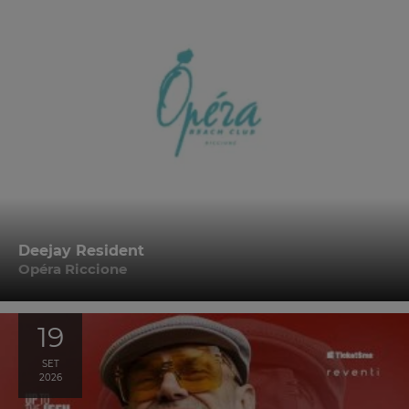
Deejay Resident
Opéra Riccione
19
SET
2026