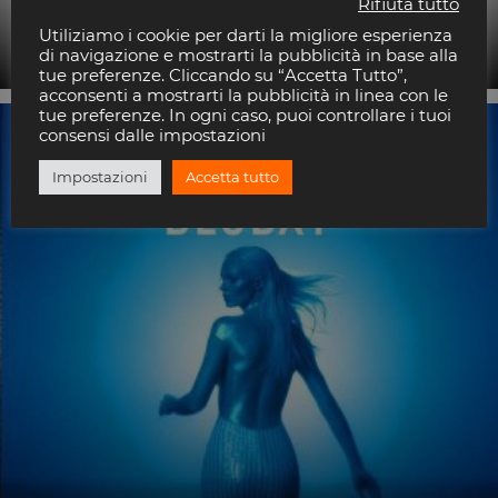
Rifiuta tutto
Deejay Resident
Utiliziamo i cookie per darti la migliore esperienza
Opéra Riccione
di navigazione e mostrarti la pubblicità in base alla
tue preferenze. Cliccando su “Accetta Tutto”,
acconsenti a mostrarti la pubblicità in linea con le
tue preferenze. In ogni caso, puoi controllare i tuoi
4
consensi dalle impostazioni
LUG
Impostazioni
Accetta tutto
2026