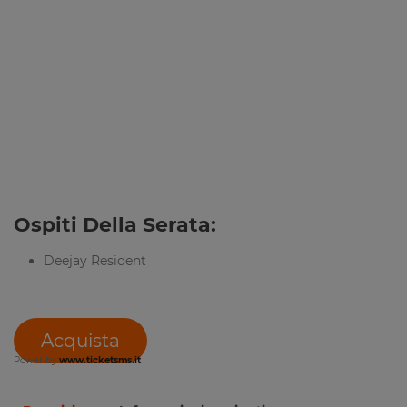
Ospiti Della Serata:
Deejay Resident
Acquista
Power by
www.ticketsms.it