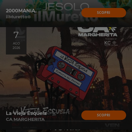
2000MANIA
SCOPRI
ilMuretto®
7
AGO
2026
La Vieja Esquela
SCOPRI
CA MARGHERITA