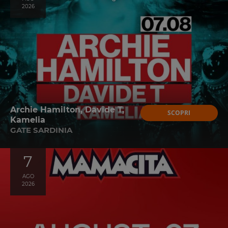
2026
Archie Hamilton, Davide T,
SCOPRI
Kamelia
GATE SARDINIA
7
AGO
2026