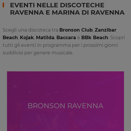
EVENTI NELLE DISCOTECHE
RAVENNA E MARINA DI RAVENNA
Scegli una discoteca tra
Bronson Club
,
Zanzibar
Beach
,
Kojak
,
Matilda
,
Baccara
e
BBk Beach
. Scopri
tutti gli eventi in programma per i prossimi giorni
suddivisi per genere musicale.
BRONSON RAVENNA