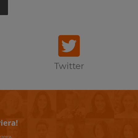
Twitter
iera!
riviera.