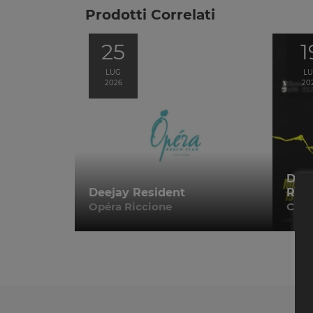
Prodotti Correlati
25
1
LUG
L
2026
20
Disc
Deejay Resident
Riva
Opéra Riccione
Circ