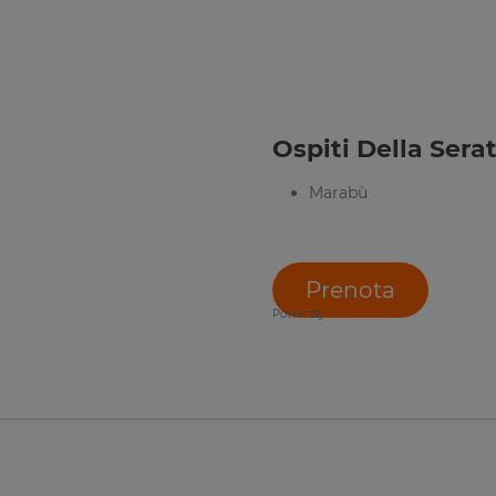
Ospiti Della Serat
Marabù
Prenota
Power by