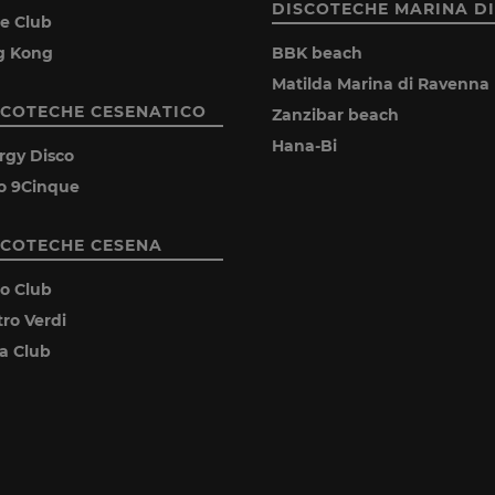
DISCOTECHE MARINA DI
ie Club
g Kong
BBK beach
Matilda Marina di Ravenna
SCOTECHE CESENATICO
Zanzibar beach
Hana-Bi
rgy Disco
o 9Cinque
SCOTECHE CESENA
ro Club
tro Verdi
ia Club