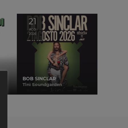
21
AGO
2026
BOB SINCLAR
Tinì Soundgarden