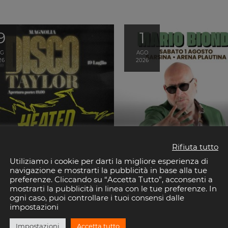
9
1
UG
AGO
26
2026
o Taylor + Heated
Mario Biondi – Arena
lry Party
Plautina Sarsina
Rifiuta tutto
olo Magnolia
Vidia Club
Utiliziamo i cookie per darti la migliore esperienza di
navigazione e mostrarti la pubblicità in base alla tue
preferenze. Cliccando su “Accetta Tutto”, acconsenti a
mostrarti la pubblicità in linea con le tue preferenze. In
ogni caso, puoi controllare i tuoi consensi dalle
impostazioni
Impostazioni
Accetta tutto