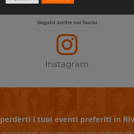
Ti piace Riviera Disco?
Seguici anche sui Social
Instagram
perderti i tuoi eventi preferiti in Riv
il tuo indirizzo email per rimanere aggiornato con gli eventi nelle discoteche della 