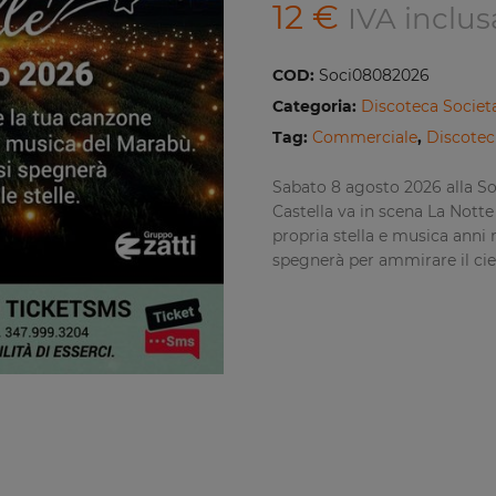
12
€
IVA inclus
COD:
Soci08082026
Categoria:
Discoteca Societa
Tag:
Commerciale
,
Discotec
Sabato 8 agosto 2026 alla So
Castella va in scena La Notte 
propria stella e musica anni
spegnerà per ammirare il ciel