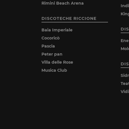
Rimini Beach Arena
Ind
Kin
DISCOTECHE RICCIONE
DI
Baia Imperiale
Cocoricò
Ene
Pascia
Mol
Peter pan
Villa delle Rose
DI
Musica Club
Sid
Tea
Vid