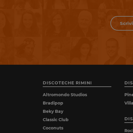
DISCOTECHE RIMINI
DI
Altromondo Studios
Pin
Bradipop
Vil
Beky Bay
DI
Classic Club
Coconuts
Roc