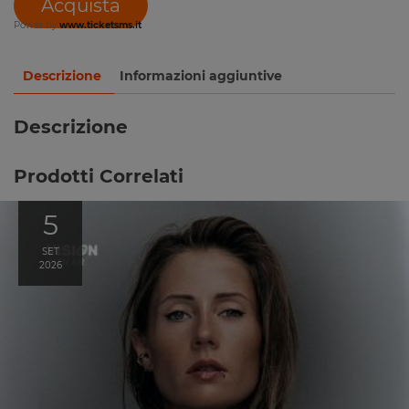
Acquista
Power by
www.ticketsms.it
Descrizione
Informazioni aggiuntive
Descrizione
Prodotti Correlati
5
SET
2026