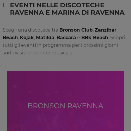
EVENTI NELLE DISCOTECHE
RAVENNA E MARINA DI RAVENNA
Scegli una discoteca tra
Bronson Club
,
Zanzibar
Beach
,
Kojak
,
Matilda
,
Baccara
e
BBk Beach
. Scopri
tutti gli eventi in programma per i prossimi giorni
suddivisi per genere musicale.
BRONSON RAVENNA