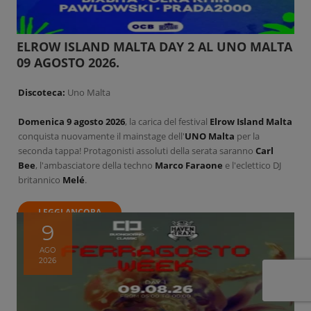
ELROW ISLAND MALTA DAY 2 AL UNO MALTA
09 AGOSTO 2026.
Discoteca:
Uno Malta
Domenica 9 agosto 2026
, la carica del festival
Elrow Island Malta
conquista nuovamente il mainstage dell'
UNO Malta
per la
seconda tappa! Protagonisti assoluti della serata saranno
Carl
Bee
, l'ambasciatore della techno
Marco Faraone
e l'eclettico DJ
britannico
Melé
.
LEGGI ANCORA
9
AGO
2026