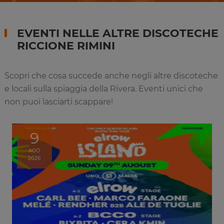
EVENTI NELLE ALTRE DISCOTECHE
RICCIONE RIMINI
Scopri che cosa succede anche negli altre discoteche
e locali sulla spiaggia della Rivera. Eventi unici che
non puoi lasciarti scappare!
9
AGO
2026