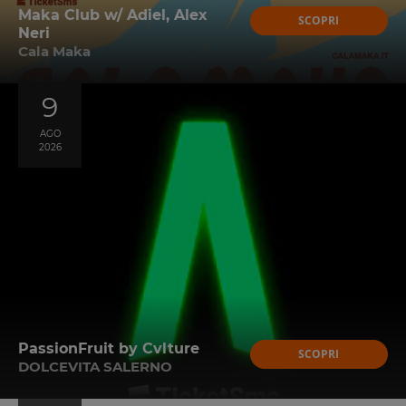
Maka Club w/ Adiel, Alex
SCOPRI
Neri
Cala Maka
9
AGO
2026
PassionFruit by Cvlture
SCOPRI
DOLCEVITA SALERNO