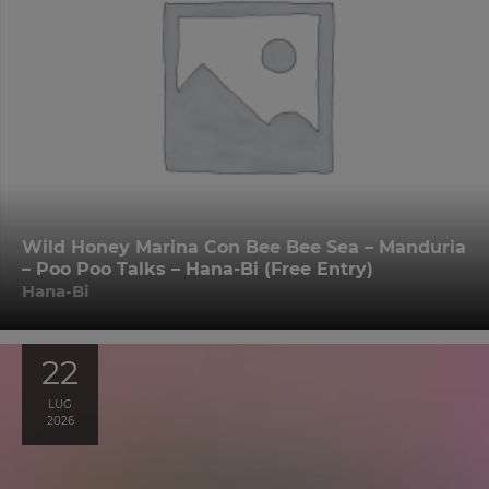
Wild Honey Marina Con Bee Bee Sea – Manduria
– Poo Poo Talks – Hana-Bi (Free Entry)
Hana-Bi
22
LUG
2026