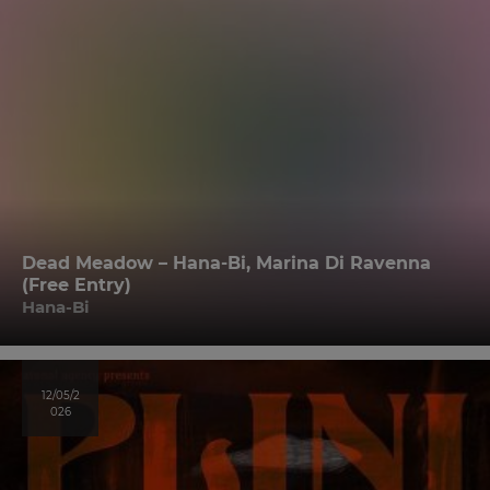
Dead Meadow – Hana-Bi, Marina Di Ravenna
(Free Entry)
Hana-Bi
12/05/2
026