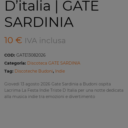
D’italia | GATE
SARDINIA
10
€
IVA inclusa
COD:
GATE13082026
Categoria:
Discoteca GATE SARDINIA
Tag:
Discoteche Budoni
,
Indie
Giovedi 13 agosto 2026 Gate Sardinia a Budoni ospita
Lacrima La Festa Indie Triste D Italia per una notte dedicata
alla musica indie tra emozioni e divertimento