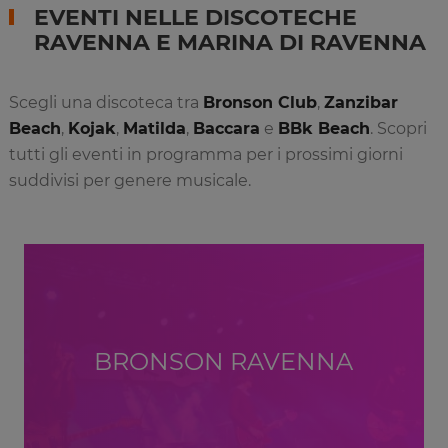
EVENTI NELLE DISCOTECHE
RAVENNA E MARINA DI RAVENNA
Scegli una discoteca tra
Bronson Club
,
Zanzibar
Beach
,
Kojak
,
Matilda
,
Baccara
e
BBk Beach
. Scopri
tutti gli eventi in programma per i prossimi giorni
suddivisi per genere musicale.
BRONSON RAVENNA