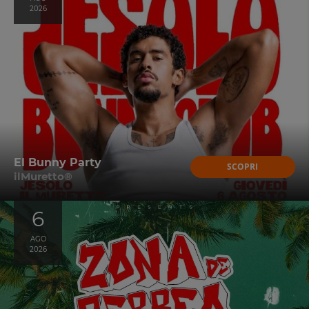
2026
El Bunny Party
SCOPRI
ilMuretto®
6
AGO
2026