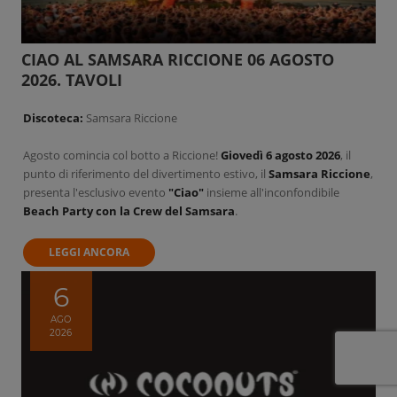
CIAO AL SAMSARA RICCIONE 06 AGOSTO
2026. TAVOLI
Discoteca:
Samsara Riccione
Agosto comincia col botto a Riccione!
Giovedì 6 agosto 2026
, il
punto di riferimento del divertimento estivo, il
Samsara Riccione
,
presenta l'esclusivo evento
"Ciao"
insieme all'inconfondibile
Beach Party con la Crew del Samsara
.
LEGGI ANCORA
6
AGO
2026