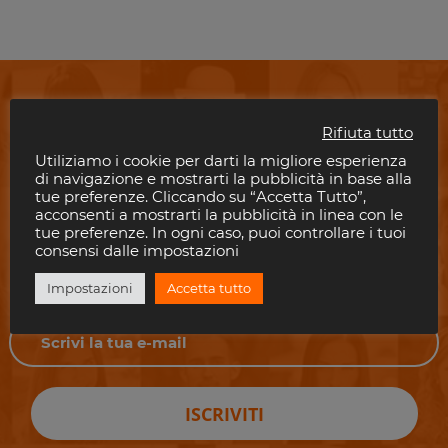
Rifiuta tutto
Non perderti i tuoi eventi
Utiliziamo i cookie per darti la migliore esperienza
di navigazione e mostrarti la pubblicità in base alla
preferiti in Riviera!
tue preferenze. Cliccando su “Accetta Tutto”,
acconsenti a mostrarti la pubblicità in linea con le
tue preferenze. In ogni caso, puoi controllare i tuoi
Scrivi il tuo indirizzo email per rimanere aggiornato con gli eventi nelle
consensi dalle impostazioni
discoteche della riviera.
È gratis!. E puoi disiscriverti quando vuoi.
Impostazioni
Accetta tutto
ISCRIVITI