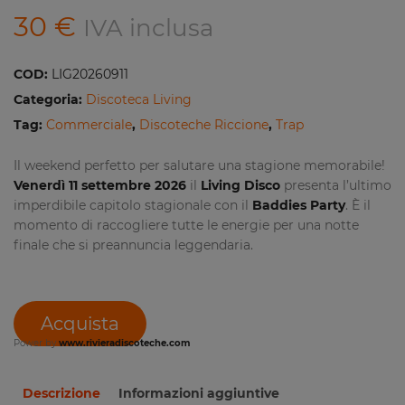
30
€
IVA inclusa
COD:
LIG20260911
Categoria:
Discoteca Living
Tag:
Commerciale
,
Discoteche Riccione
,
Trap
Il weekend perfetto per salutare una stagione memorabile!
Venerdì 11 settembre 2026
il
Living Disco
presenta l’ultimo
imperdibile capitolo stagionale con il
Baddies Party
. È il
momento di raccogliere tutte le energie per una notte
finale che si preannuncia leggendaria.
Acquista
Power by
www.rivieradiscoteche.com
Descrizione
Informazioni aggiuntive