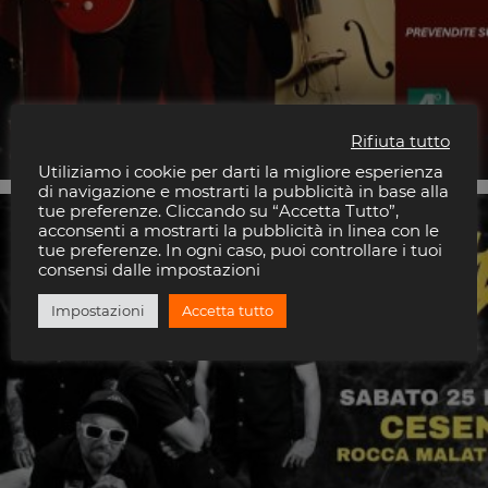
La Lom
Vidia Club
Rifiuta tutto
Utiliziamo i cookie per darti la migliore esperienza
di navigazione e mostrarti la pubblicità in base alla
tue preferenze. Cliccando su “Accetta Tutto”,
25
acconsenti a mostrarti la pubblicità in linea con le
tue preferenze. In ogni caso, puoi controllare i tuoi
LUG
consensi dalle impostazioni
2026
Impostazioni
Accetta tutto