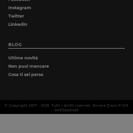
Instagram
Twitter
Linkedin
BLOG
Ultime novità
Non puoi mancare
Cosa ti sei perso
© Copyright 2017 -
2026
. Tutti i diritti riservati. Riviera Disco P.IVA
04315620403