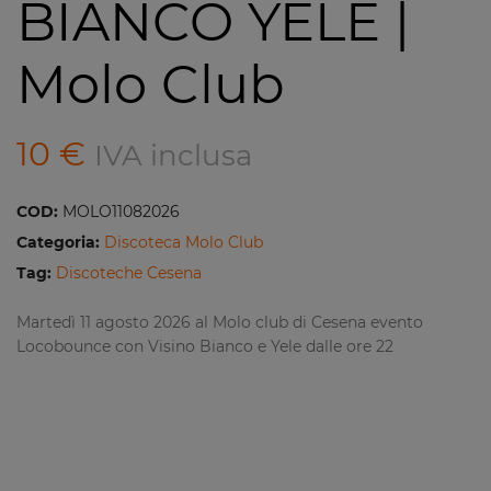
BIANCO YELE |
Molo Club
10
€
IVA inclusa
COD:
MOLO11082026
Categoria:
Discoteca Molo Club
Tag:
Discoteche Cesena
Martedì 11 agosto 2026 al Molo club di Cesena evento
Locobounce con Visino Bianco e Yele dalle ore 22