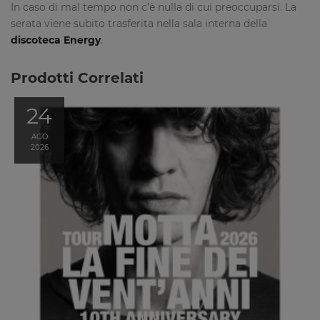
In caso di mal tempo non c’è nulla di cui preoccuparsi. La
serata viene subito trasferita nella sala interna della
discoteca Energy
.
Prodotti Correlati
24
AGO
2026