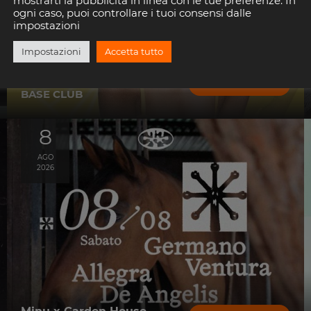
mostrarti la pubblicità in linea con le tue preferenze. In
ogni caso, puoi controllare i tuoi consensi dalle
impostazioni
Impostazioni
Accetta tutto
Megan Ria
SCOPRI
BASE CLUB
8
AGO
2026