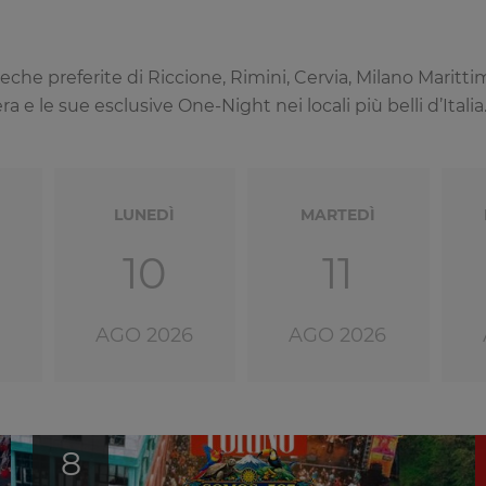
coteche preferite di Riccione, Rimini, Cervia, Milano Mari
 e le sue esclusive One-Night nei locali più belli d’Italia
LUNEDÌ
MARTEDÌ
10
11
AGO 2026
AGO 2026
8