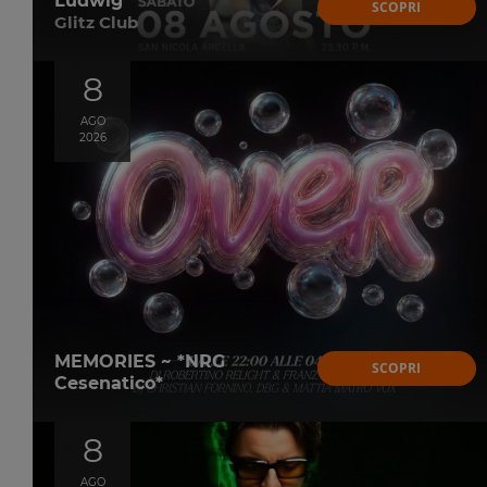
Ludwig
SCOPRI
Glitz Club
8
AGO
2026
MEMORIES ~ *NRG
SCOPRI
Cesenatico*
8
AGO