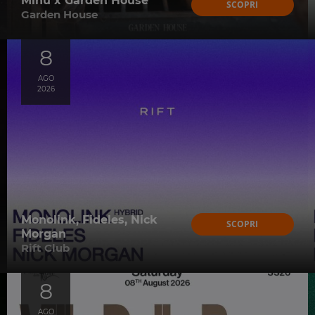
Minu x Garden House
SCOPRI
Garden House
8
AGO
2026
Monolink, Fideles, Nick
SCOPRI
Morgan
Rift Club
8
AGO