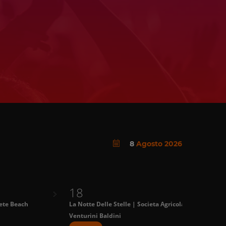
8
Agosto 2026
18
te Beach
La Notte Delle Stelle | Societa Agricola
M
Venturini Baldini