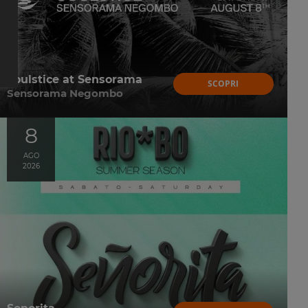
Soulstice at Sensorama
SCOPRI
Sensorama Negombo
8
AGO
2026