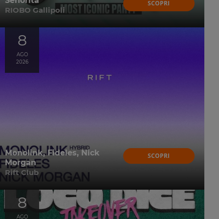
Senorita
SCOPRI
RIOBO Gallipoli
8
AGO
2026
Monolink, Fideles, Nick
SCOPRI
Morgan
Rift Club
8
AGO