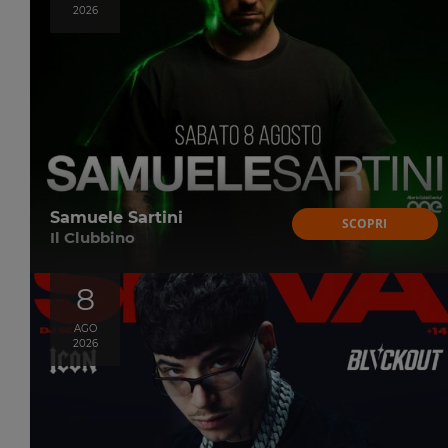
2026
Samuele Sartini
SCOPRI
Il Clubbino
8
AGO
2026