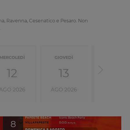
ttima, Ravenna, Cesenatico e Pesaro. Non
.
MERCOLEDÌ
GIOVEDÌ
VENERDÌ
12
13
14
AGO 2026
AGO 2026
AGO 2026
8