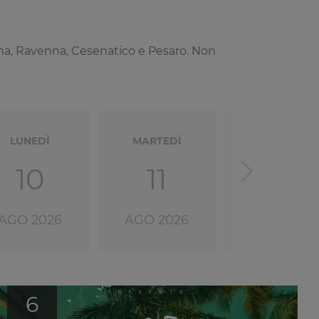
ttima, Ravenna, Cesenatico e Pesaro. Non
.
LUNEDÌ
MARTEDÌ
MERCOLEDÌ
10
11
12
AGO 2026
AGO 2026
AGO 2026
6