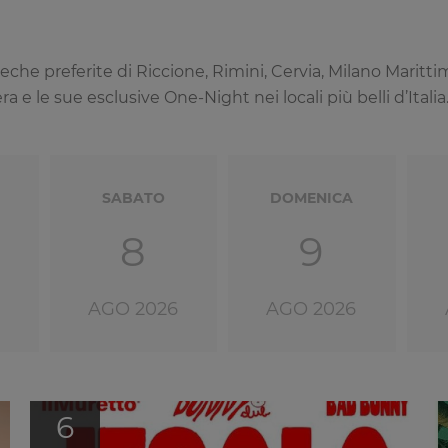
coteche preferite di Riccione, Rimini, Cervia, Milano Mari
 e le sue esclusive One-Night nei locali più belli d’Italia
SABATO
DOMENICA
8
9
AGO 2026
AGO 2026
6