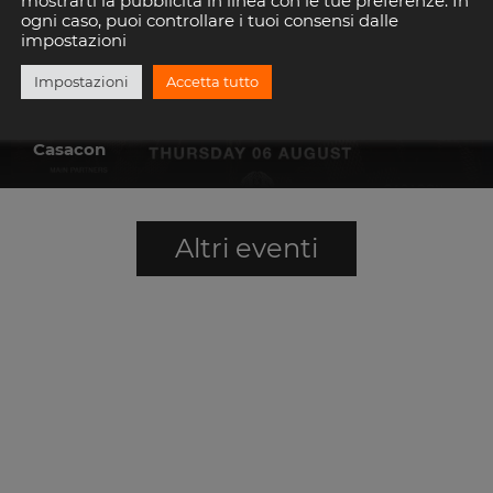
mostrarti la pubblicità in linea con le tue preferenze. In
ogni caso, puoi controllare i tuoi consensi dalle
impostazioni
Impostazioni
Accetta tutto
Casaloca guest
SCOPRI
DRILLIONAIRE
Casacon
Altri eventi