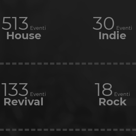
631
36
Eventi
Eventi
House
Indie
163
21
Eventi
Eventi
Revival
Rock