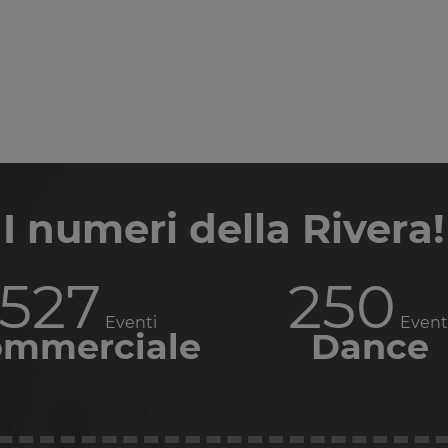
I numeri della Rivera!
648
307
Eventi
Event
mmerciale
Dance