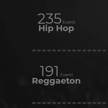
289
Eventi
Hip Hop
235
Eventi
Reggaeton