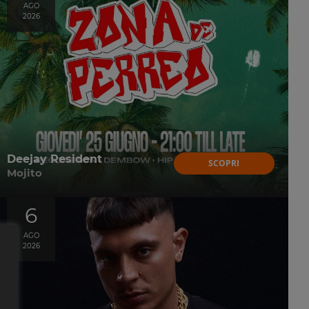
AGO
2026
Deejay Resident
SCOPRI
Mojito
6
AGO
2026