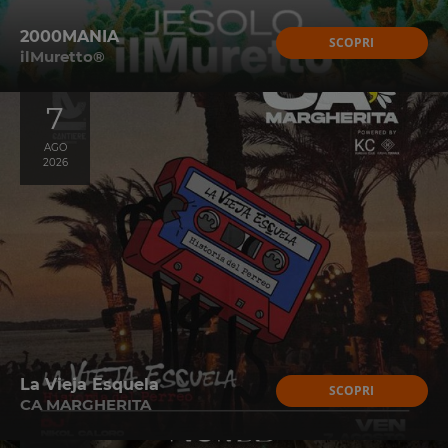
2000MANIA
SCOPRI
ilMuretto®
7
AGO
2026
La Vieja Esquela
SCOPRI
CA MARGHERITA