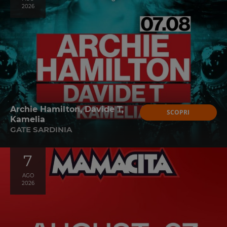
2026
Archie Hamilton, Davide T,
SCOPRI
Kamelia
GATE SARDINIA
7
AGO
2026