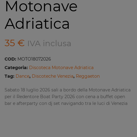
Motonave
Adriatica
35
€
IVA inclusa
COD:
MOTO18072026
Categoria:
Discoteca Motonave Adriatica
Tag:
Dance
,
Discoteche Venezia
,
Reggaeton
Sabato 18 luglio 2026 sali a bordo della Motonave Adriatica
per il Redentore Boat Party 2026 con cena a buffet open
bar e afterparty con dj set navigando tra le luci di Venezia