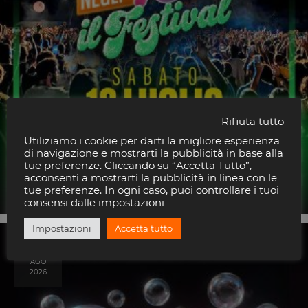
Rifiuta tutto
Utiliziamo i cookie per darti la migliore esperienza
di navigazione e mostrarti la pubblicità in base alla
tue preferenze. Cliccando su “Accetta Tutto”,
Voglio Tornare Negli Anni 90
acconsenti a mostrarti la pubblicità in linea con le
Piccolo Parco Urbano
tue preferenze. In ogni caso, puoi controllare i tuoi
consensi dalle impostazioni
Impostazioni
Accetta tutto
8
AGO
2026