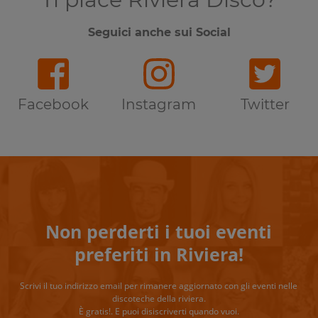
Seguici anche sui Social
Facebook
Instagram
Twitter
Non perderti i tuoi eventi
preferiti in Riviera!
Scrivi il tuo indirizzo email per rimanere aggiornato con gli eventi nelle
discoteche della riviera.
È gratis!. E puoi disiscriverti quando vuoi.