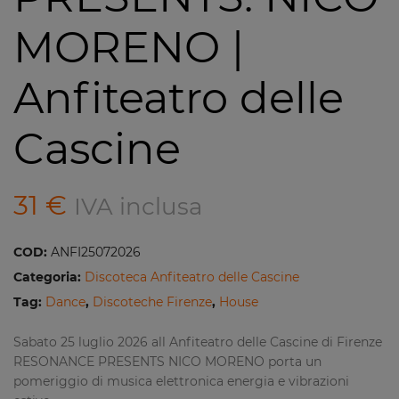
MORENO |
Anfiteatro delle
Cascine
31
€
IVA inclusa
COD:
ANFI25072026
Categoria:
Discoteca Anfiteatro delle Cascine
Tag:
Dance
,
Discoteche Firenze
,
House
Sabato 25 luglio 2026 all Anfiteatro delle Cascine di Firenze
RESONANCE PRESENTS NICO MORENO porta un
pomeriggio di musica elettronica energia e vibrazioni