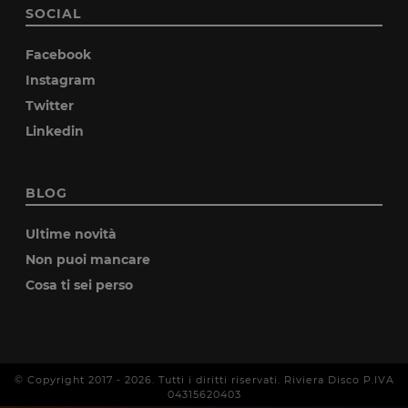
SOCIAL
Facebook
Instagram
Twitter
Linkedin
BLOG
Ultime novità
Non puoi mancare
Cosa ti sei perso
© Copyright 2017 -
2026
. Tutti i diritti riservati. Riviera Disco P.IVA
04315620403