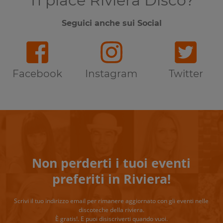
Ti piace Riviera Disco?
Seguici anche sui Social
Facebook
Instagram
Twitter
Non perderti i tuoi eventi
preferiti in Riviera!
Scrivi il tuo indirizzo email per rimanere aggiornato con gli eventi nelle
discoteche della riviera.
È gratis!. E puoi disiscriverti quando vuoi.