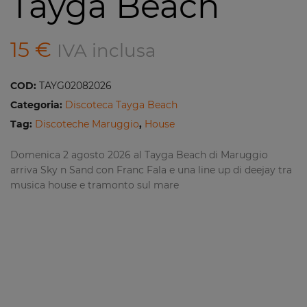
Tayga Beach
15
€
IVA inclusa
COD:
TAYG02082026
Categoria:
Discoteca Tayga Beach
Tag:
Discoteche Maruggio
,
House
Domenica 2 agosto 2026 al Tayga Beach di Maruggio
arriva Sky n Sand con Franc Fala e una line up di deejay tra
musica house e tramonto sul mare