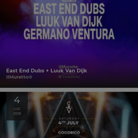
East End Dubs + Luuk Van Dijk
IlMuretto®
4
LUG
2026