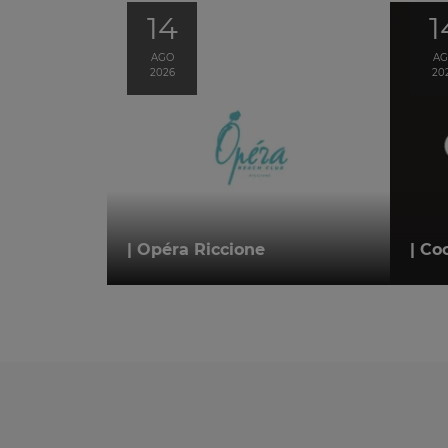
14
1
AGO
A
2026
20
| Opéra Riccione
| Co