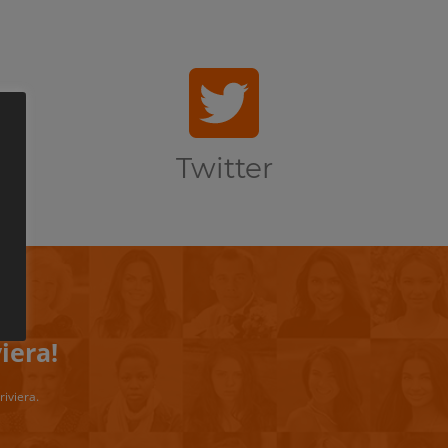
Twitter
iera!
riviera.