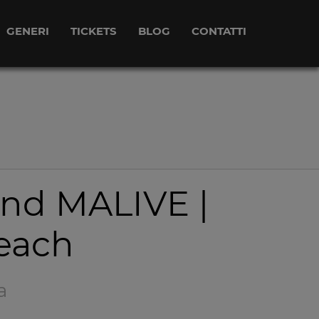
GENERI
TICKETS
BLOG
CONTATTI
and MALIVE |
each
a