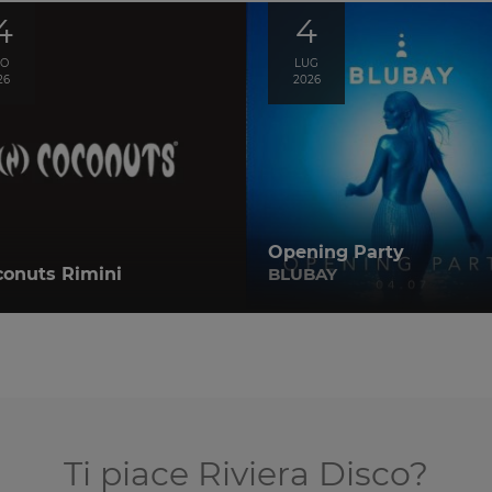
4
4
GO
LUG
26
2026
Opening Party
conuts Rimini
BLUBAY
Ti piace Riviera Disco?