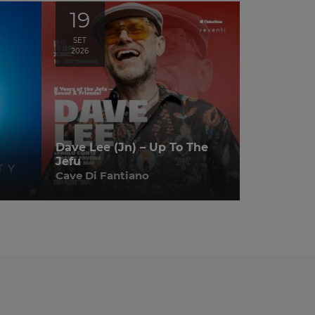
19
SET
2026
Dave Lee (Jn) – Up To The
Jefu
Cave Di Fantiano