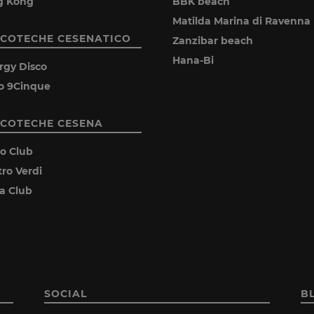
g Kong
BBK beach
Matilda Marina di Ravenna
SCOTECHE CESENATICO
Zanzibar beach
Hana-Bi
rgy Disco
o 9Cinque
SCOTECHE CESENA
ro Club
tro Verdi
ia Club
SOCIAL
B