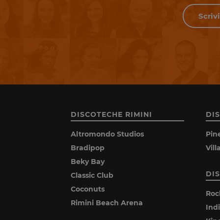
DISCOTECHE RIMINI
DI
Altromondo Studios
Pin
Bradipop
Vil
Beky Bay
DI
Classic Club
Coconuts
Roc
Rimini Beach Arena
Ind