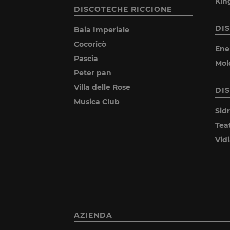
Kin
DISCOTECHE RICCIONE
DI
Baia Imperiale
Cocoricò
Ene
Pascia
Mol
Peter pan
Villa delle Rose
DI
Musica Club
Sid
Tea
Vid
AZIENDA