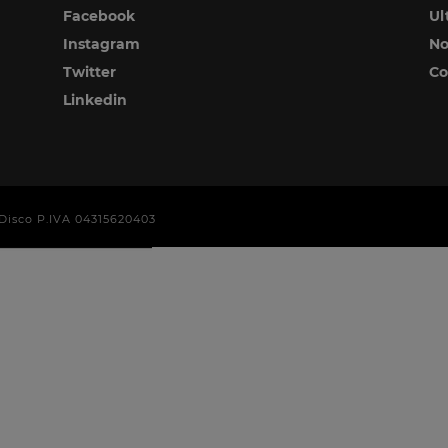
Facebook
Ul
Instagram
No
Twitter
Co
Linkedin
era Disco P.IVA 04315620403