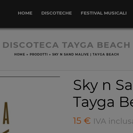
HOME
DISCOTECHE
FESTIVAL MUSICALI
DISCOTECA TAYGA BEACH
HOME
»
PRODOTTI
»
SKY N SAND MALIVE | TAYGA BEACH
Sky n S
Tayga B
15
€
IVA inclus