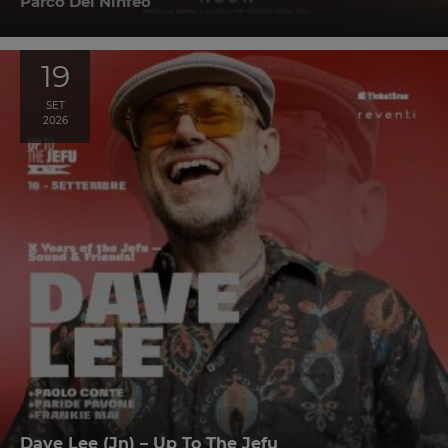
Parco Del Ninfeo
19
SET
2026
Dave Lee (Jn) – Up To The Jefu