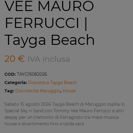
VEE MAURO
FERRUCCI |
Tayga Beach
20
€
IVA inclusa
COD:
TAYG15082026
Categoria:
Discoteca Tayga Beach
Tag:
Discoteche Maruggio
,
House
Sabato 15 agosto 2026 Tayga Beach di Maruggio ospita lo
Special Sky n Sand con Tommy Vee Mauro Ferrucci e altri
deejay per un tramonto di Ferragosto tra mare musica
house e divertimento fino a tarda sera