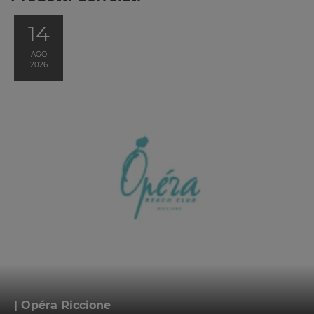
14
AGO
2026
| Opéra Riccione