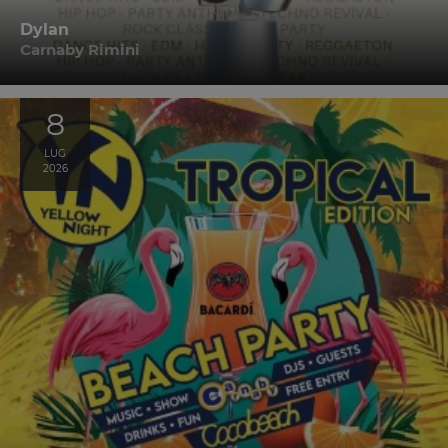
Dylan
Carnaby Rimini
8
LUG
2026