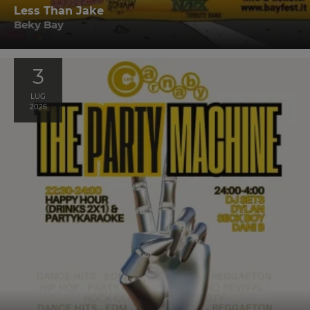
Less Than Jake
Beky Bay
3
LUG
2026