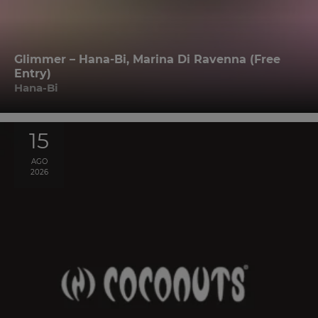
Glimmer – Hana-Bi, Marina Di Ravenna (Free
Entry)
Hana-Bi
15
AGO
2026