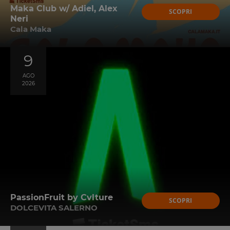
Maka Club w/ Adiel, Alex
SCOPRI
Neri
Cala Maka
9
AGO
2026
PassionFruit by Cvlture
SCOPRI
DOLCEVITA SALERNO