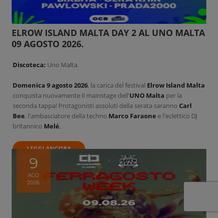
ELROW ISLAND MALTA DAY 2 AL UNO MALTA
09 AGOSTO 2026.
Discoteca:
Uno Malta
Domenica 9 agosto 2026
, la carica del festival
Elrow Island Malta
conquista nuovamente il mainstage dell'
UNO Malta
per la
seconda tappa! Protagonisti assoluti della serata saranno
Carl
Bee
, l'ambasciatore della techno
Marco Faraone
e l'eclettico DJ
britannico
Melé
.
LEGGI ANCORA
9
AGO
2026