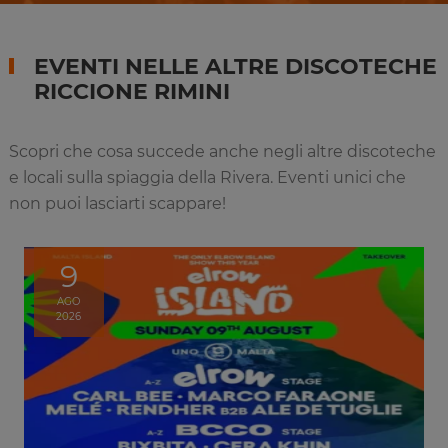
EVENTI NELLE ALTRE DISCOTECHE
RICCIONE RIMINI
Scopri che cosa succede anche negli altre discoteche
e locali sulla spiaggia della Rivera. Eventi unici che
non puoi lasciarti scappare!
9
AGO
2026