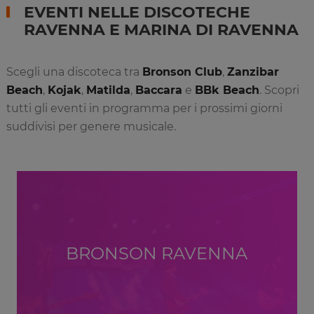
EVENTI NELLE DISCOTECHE
RAVENNA E MARINA DI RAVENNA
Scegli una discoteca tra
Bronson Club
,
Zanzibar
Beach
,
Kojak
,
Matilda
,
Baccara
e
BBk Beach
. Scopri
tutti gli eventi in programma per i prossimi giorni
suddivisi per genere musicale.
BRONSON RAVENNA