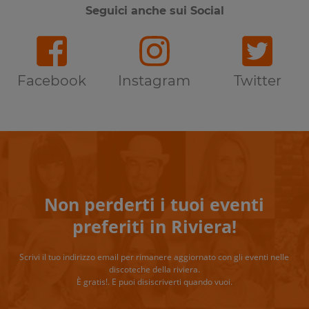
Seguici anche sui Social
Facebook
Instagram
Twitter
Non perderti i tuoi eventi
preferiti in Riviera!
Scrivi il tuo indirizzo email per rimanere aggiornato con gli eventi nelle
discoteche della riviera.
È gratis!. E puoi disiscriverti quando vuoi.