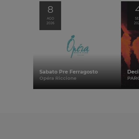
8
AGO
SE
2026
20
Sabato Pre Ferragosto
Deci
Opéra Riccione
PAR