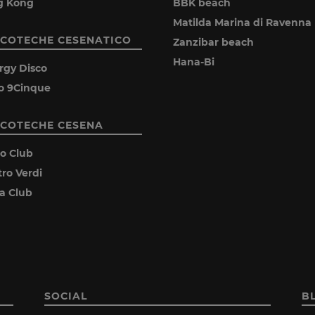
g Kong
BBK beach
Matilda Marina di Ravenna
SCOTECHE CESENATICO
Zanzibar beach
Hana-Bi
rgy Disco
o 9Cinque
SCOTECHE CESENA
ro Club
tro Verdi
ia Club
SOCIAL
B