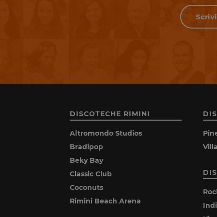
DISCOTECHE RIMINI
DI
Altromondo Studios
Pin
Bradipop
Vil
Beky Bay
DI
Classic Club
Coconuts
Roc
Rimini Beach Arena
Ind