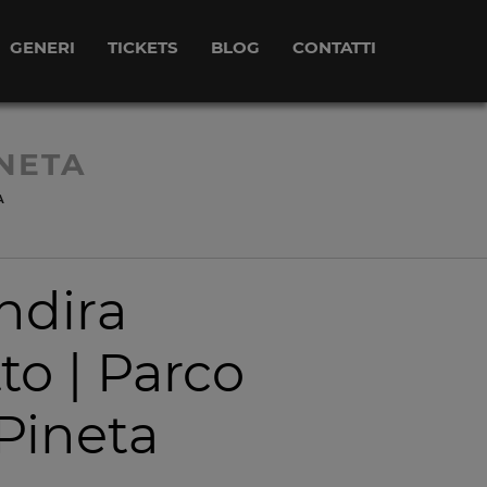
GENERI
TICKETS
BLOG
CONTATTI
NETA
A
ndira
o | Parco
Pineta