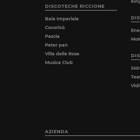
Kin
DISCOTECHE RICCIONE
DI
Baia Imperiale
Cocoricò
Ene
Pascia
Mol
Peter pan
Villa delle Rose
DI
Musica Club
Sid
Tea
Vid
AZIENDA