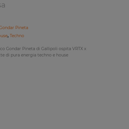
sa
Gondar Pineta
use
,
Techno
co Gondar Pineta di Gallipoli ospita VRTX x
te di pura energia techno e house