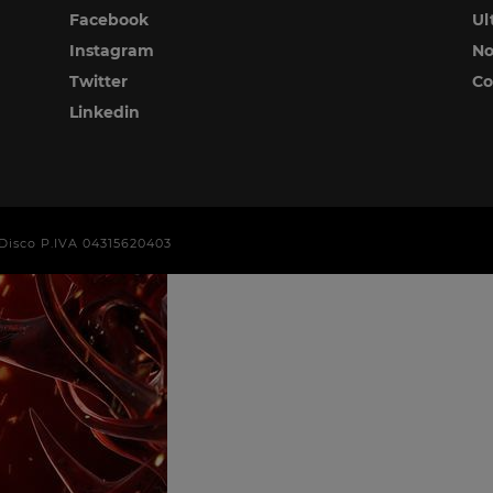
Facebook
Ul
Instagram
No
Twitter
Co
Linkedin
era Disco P.IVA 04315620403