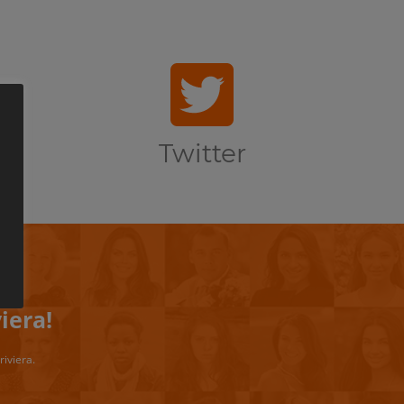
Twitter
iera!
riviera.