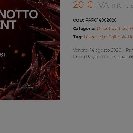
20
€
IVA inclu
COD:
PARC14082026
Categoria:
Discoteca Parco 
Tag:
Discoteche Gallipoli
,
Ho
Venerdi 14 agosto 2026 il Par
Indira Paganotto per una not