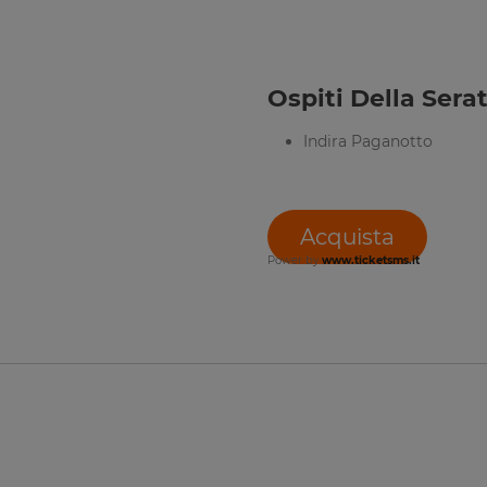
Ospiti Della Serat
Indira Paganotto
Acquista
Power by
www.ticketsms.it