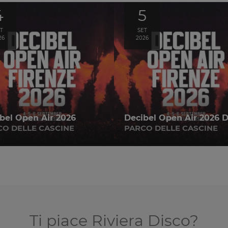
4
5
T
SET
26
2026
bel Open Air 2026
Decibel Open Air 2026 D
CO DELLE CASCINE
PARCO DELLE CASCINE
Ti piace Riviera Disco?