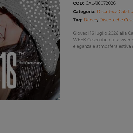
COD:
CALA16072026
Categoria:
Discoteca Cala
Tag:
Dance
,
Discoteche Ces
Giovedi 16 luglio 2026 alla 
WEEK Cesenatico ti fa vivere
eleganza e atmosfera estiva