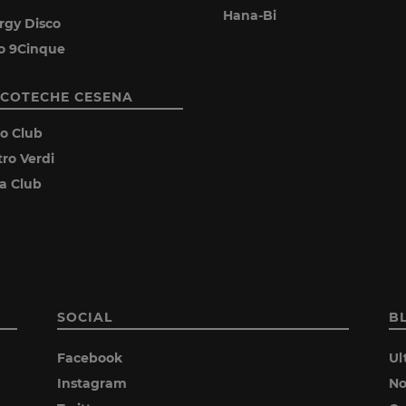
Hana-Bi
rgy Disco
o 9Cinque
SCOTECHE CESENA
ro Club
tro Verdi
ia Club
SOCIAL
B
Facebook
Ul
Instagram
No