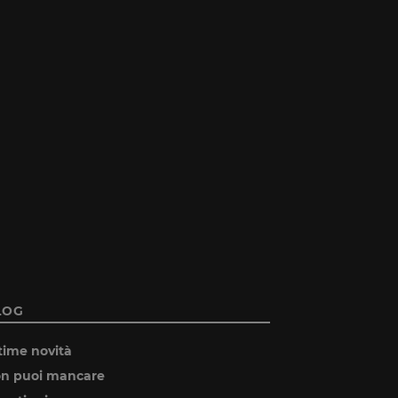
LOG
time novità
n puoi mancare