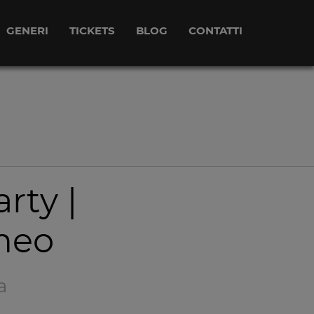
GENERI
TICKETS
BLOG
CONTATTI
rty |
meo
a