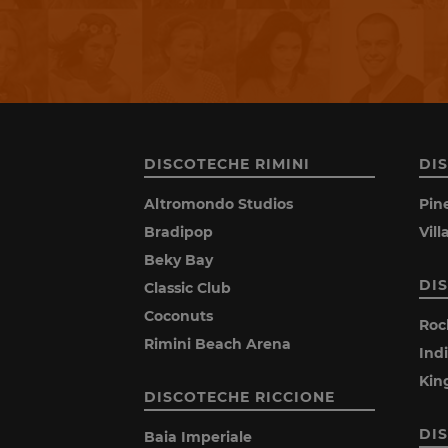
DISCOTECHE RIMINI
DI
Altromondo Studios
Pin
Bradipop
Vil
Beky Bay
DI
Classic Club
Coconuts
Roc
Rimini Beach Arena
Ind
Kin
DISCOTECHE RICCIONE
DI
Baia Imperiale