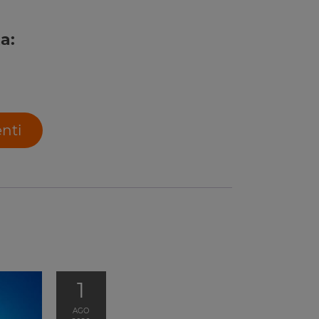
a:
enti
1
AGO