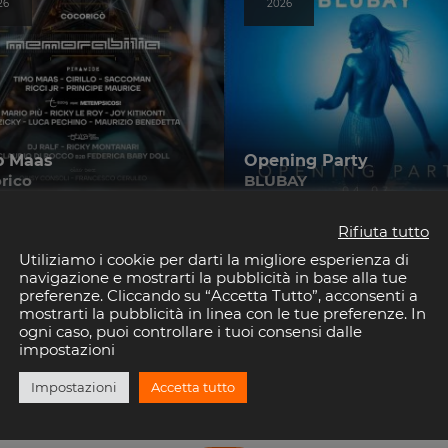
26
2026
o Maas
Opening Party
rico
BLUBAY
Rifiuta tutto
Utiliziamo i cookie per darti la migliore esperienza di
navigazione e mostrarti la pubblicità in base alla tue
preferenze. Cliccando su “Accetta Tutto”, acconsenti a
mostrarti la pubblicità in linea con le tue preferenze. In
ogni caso, puoi controllare i tuoi consensi dalle
impostazioni
Ti piace Riviera Disco?
Impostazioni
Accetta tutto
Seguici anche sui Social