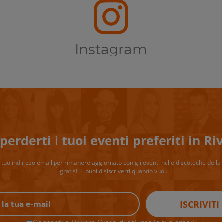
Instagram
perderti i tuoi eventi preferiti in Riv
il tuo indirizzo email per rimanere aggiornato con gli eventi nelle discoteche della 
È gratis!. E puoi disiscriverti quando vuoi.
ISCRIVITI