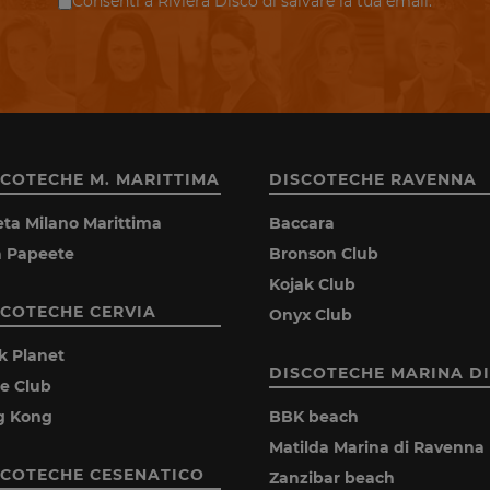
Consenti a Riviera Disco di salvare la tua email.
SCOTECHE M. MARITTIMA
DISCOTECHE RAVENNA
eta Milano Marittima
Baccara
la Papeete
Bronson Club
Kojak Club
SCOTECHE CERVIA
Onyx Club
k Planet
DISCOTECHE MARINA DI
ie Club
g Kong
BBK beach
Matilda Marina di Ravenna
SCOTECHE CESENATICO
Zanzibar beach