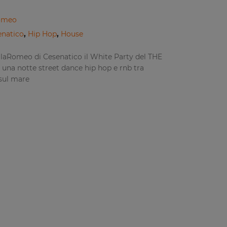
Romeo
enatico
,
Hip Hop
,
House
CalaRomeo di Cesenatico il White Party del THE
 una notte street dance hip hop e rnb tra
 sul mare