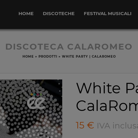
HOME
DISCOTECHE
FESTIVAL MUSICALI
DISCOTECA CALAROMEO
HOME
»
PRODOTTI
»
WHITE PARTY | CALAROMEO
White Pa
CalaRo
15
€
IVA inclus