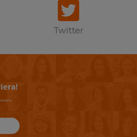
Twitter
iera!
riviera.