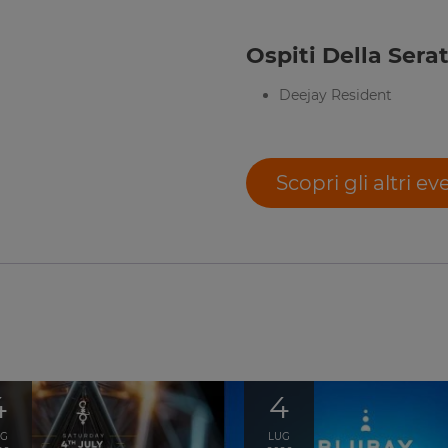
Ospiti Della Serat
Deejay Resident
Scopri gli altri ev
4
4
UG
LUG