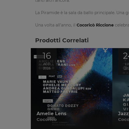
tanti altri ancora.
La Piramide è la sala da ballo principale. Una g
Una volta all’anno, il
Cocoricò Riccione
celebra
Prodotti Correlati
16
2
AGO
L
2026
20
Amelie Lens
Jazz
Cocorico
Coco