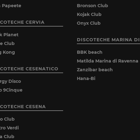
la Papeete
Bronson Club
Kojak Club
SCOTECHE CERVIA
Onyx Club
k Planet
DISCOTECHE MARINA DI
ie Club
g Kong
BBK beach
Matilda Marina di Ravenna
SCOTECHE CESENATICO
Zanzibar beach
Hana-Bi
rgy Disco
o 9Cinque
SCOTECHE CESENA
ro Club
tro Verdi
ia Club