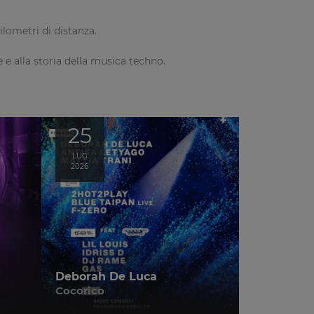
ilometri di distanza.
 e alla storia della musica techno.
25
LUG
2026
Deborah De Luca
Cocorico