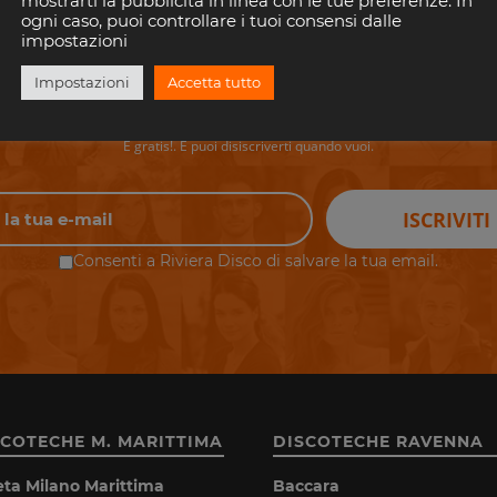
mostrarti la pubblicità in linea con le tue preferenze. In
ogni caso, puoi controllare i tuoi consensi dalle
impostazioni
perderti i tuoi eventi preferiti in Riv
Impostazioni
Accetta tutto
il tuo indirizzo email per rimanere aggiornato con gli eventi nelle discoteche della 
È gratis!. E puoi disiscriverti quando vuoi.
ISCRIVITI
Consenti a Riviera Disco di salvare la tua email.
SCOTECHE M. MARITTIMA
DISCOTECHE RAVENNA
eta Milano Marittima
Baccara