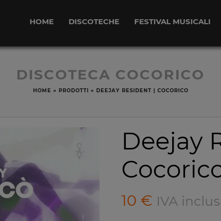
HOME
DISCOTECHE
FESTIVAL MUSICALI
DISCOTECA COCORICO
HOME
»
PRODOTTI
»
DEEJAY RESIDENT | COCORICO
Deejay R
Cocoric
10
€
IVA inclus