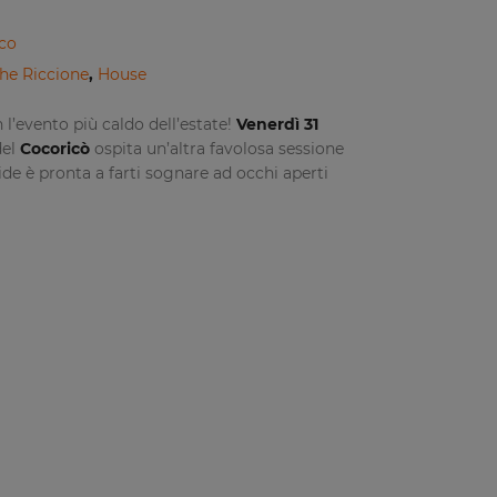
co
he Riccione
,
House
 l’evento più caldo dell’estate!
Venerdì 31
del
Cocoricò
ospita un’altra favolosa sessione
ide è pronta a farti sognare ad occhi aperti