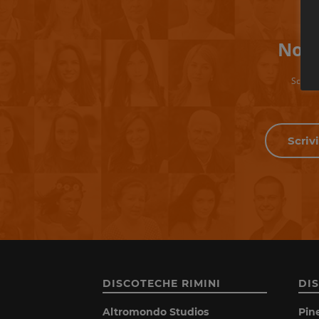
Non 
Scrivi 
DISCOTECHE RIMINI
DI
Altromondo Studios
Pin