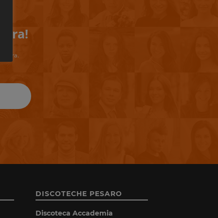
iera!
riviera.
DISCOTECHE PESARO
Discoteca Accademia