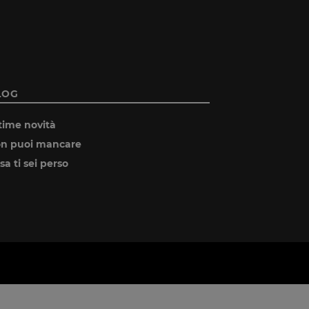
LOG
time novità
n puoi mancare
sa ti sei perso