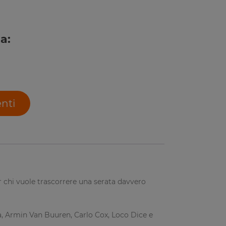
a:
enti
er chi vuole trascorrere una serata davvero
rola, Armin Van Buuren, Carlo Cox, Loco Dice e