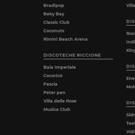
Bradipop
Vil
Beky Bay
DI
Classic Club
Coconuts
Roc
Rimini Beach Arena
Ind
Kin
DISCOTECHE RICCIONE
DI
Baia Imperiale
Cocoricò
Ene
Pascia
Mol
Peter pan
Villa delle Rose
DI
Musica Club
Sid
Tea
Vid