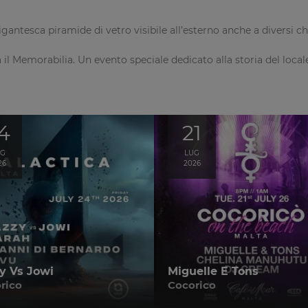
igantesca piramide di vetro visibile all’esterno anche a diversi ch
 il Memorabilia. Un evento speciale dedicato alla storia del locale
4
21
UG
LUG
26
2026
y Vs Jowi
Miguelle E Tons
rico
Cocorico