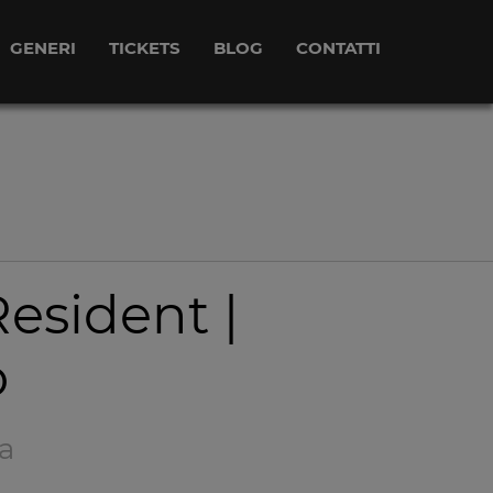
GENERI
TICKETS
BLOG
CONTATTI
esident |
o
a