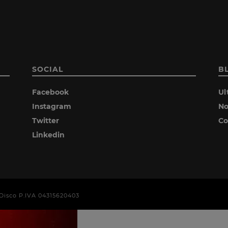
SOCIAL
B
Facebook
Ul
Instagram
No
Twitter
Co
Linkedin
era Disco P.IVA 04315620403