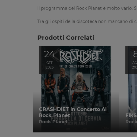
Il programma del Rock Planet è molto vario. So
Tra gli ospiti della discoteca non mancano di cer
Prodotti Correlati
24
OTT
A
2026
20
CRASHDIET In Concerto Al
Rock Planet
FIKS
Rock Planet
Rock