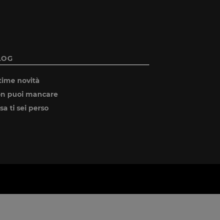
LOG
time novità
n puoi mancare
sa ti sei perso