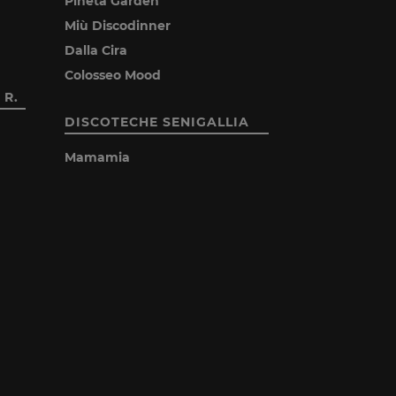
Pineta Garden
Miù Discodinner
Dalla Cira
Colosseo Mood
 R.
DISCOTECHE SENIGALLIA
Mamamia