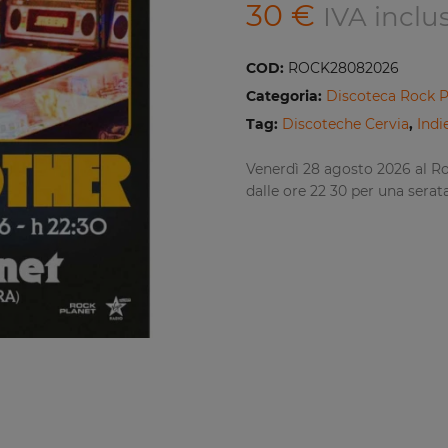
30
€
IVA inclu
COD:
ROCK28082026
Categoria:
Discoteca Rock P
Tag:
Discoteche Cervia
,
Indi
Venerdì 28 agosto 2026 al Ro
dalle ore 22 30 per una serata