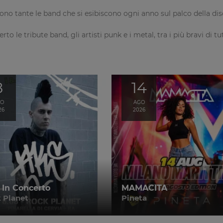
no tante le band che si esibiscono ogni anno sul palco della dis
to le tribute band, gli artisti punk e i metal, tra i più bravi di t
8
14
GO
AGO
26
2026
 In Concerto
MAMACITA
 Planet
Pineta