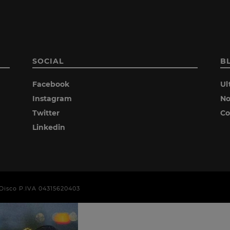
SOCIAL
B
Facebook
Ul
Instagram
No
Twitter
Co
Linkedin
era Disco P.IVA 04315620403