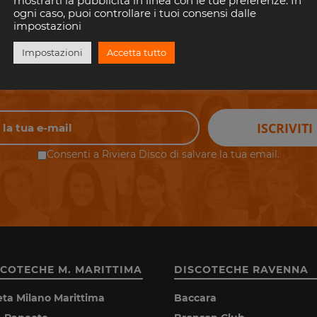
mostrarti la pubblicità in linea con le tue preferenze. In
ogni caso, puoi controllare i tuoi consensi dalle
impostazioni
perderti i tuoi eventi preferiti in Riv
Impostazioni
Accetta tutto
il tuo indirizzo email per rimanere aggiornato con gli eventi nelle discoteche della 
È gratis!. E puoi disiscriverti quando vuoi.
ISCRIVITI
Consenti a Riviera Disco di salvare la tua email.
SCOTECHE M. MARITTIMA
DISCOTECHE RAVENNA
eta Milano Marittima
Baccara