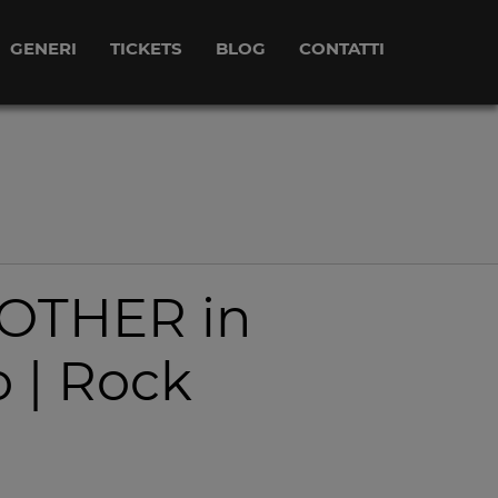
GENERI
TICKETS
BLOG
CONTATTI
THER in
 | Rock