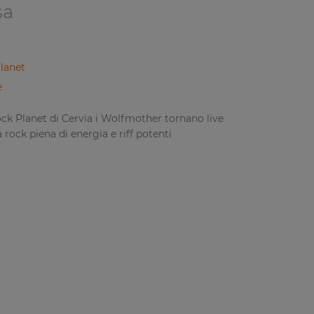
sa
lanet
e
ck Planet di Cervia i Wolfmother tornano live
 rock piena di energia e riff potenti