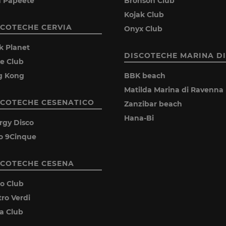
la Papeete
Bronson Club
Kojak Club
SCOTECHE CERVIA
Onyx Club
k Planet
DISCOTECHE MARINA DI
ie Club
g Kong
BBK beach
Matilda Marina di Ravenna
SCOTECHE CESENATICO
Zanzibar beach
Hana-Bi
rgy Disco
o 9Cinque
SCOTECHE CESENA
ro Club
tro Verdi
ia Club