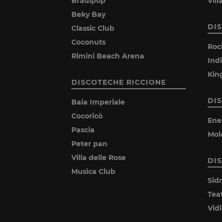
Bradipop
Vil
Beky Bay
DI
Classic Club
Coconuts
Roc
Rimini Beach Arena
Ind
Kin
DISCOTECHE RICCIONE
DI
Baia Imperiale
Cocoricò
Ene
Pascia
Mol
Peter pan
Villa delle Rose
DI
Musica Club
Sid
Tea
Vid