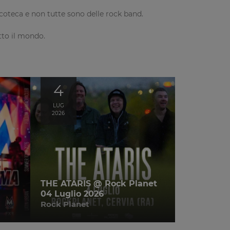
coteca e non tutte sono delle rock band.
utto il mondo.
4
LUG
2026
THE ATARIS @ Rock Planet
04 Luglio 2026
Rock Planet