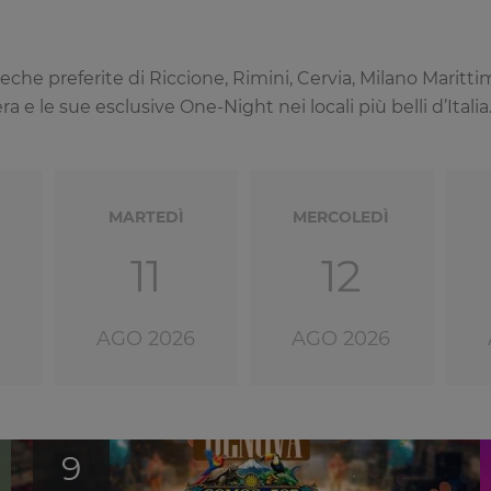
coteche preferite di Riccione, Rimini, Cervia, Milano Mari
 e le sue esclusive One-Night nei locali più belli d’Italia
MARTEDÌ
MERCOLEDÌ
11
12
AGO 2026
AGO 2026
9