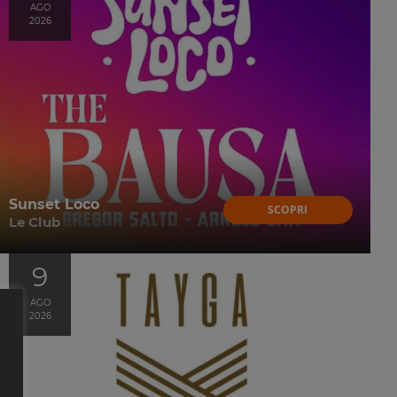
AGO
2026
Sunset Loco
SCOPRI
Le Club
9
AGO
2026