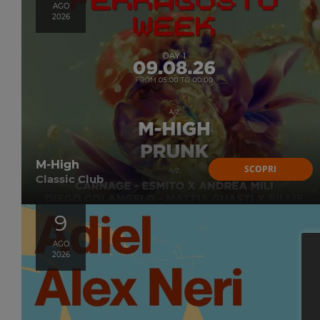
AGO
2026
M-High
SCOPRI
Classic Club
9
AGO
2026