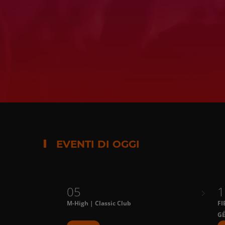
EVENTI DI OGGI
05
1
M-High | Classic Club
FI
G