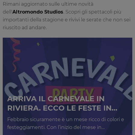
Rimani aggiornato sulle ultime novità
dell'
Altromondo Studios
. Scopri gli spettacoli più
importanti della stagione e rivivi le serate che non sei
riuscito ad andare.
ARRIVA IL CARNEVALE IN
RIVIERA. ECCO LE FESTE IN…
Febbraio sicuramente è un mese ricco di colori e
festeggiamenti. Con l’inizio del mese in…