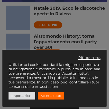
Natale 2019. Ecco le discoteche
aperte in Riviera
LEGGI DI PIÙ
Altromondo History: torna
l'appuntamento con il party
over 30!
LEGGI DI PIÙ
Rifiuta tutto
Che cosa fare a Capodanno
Utiliziamo i cookie per darti la migliore esperienza
di navigazione e mostrarti la pubblicità in base alla
2020? Ecco che cosa…
tue preferenze. Cliccando su “Accetta Tutto”,
acconsenti a mostrarti la pubblicità in linea con le
LEGGI DI PIÙ
tue preferenze. In ogni caso, puoi controllare i tuoi
consensi dalle impostazioni
Impostazioni
Accetta tutto
Altre news