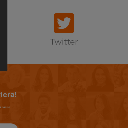
Twitter
iera!
riviera.