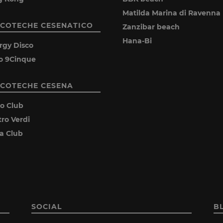
Matilda Marina di Ravenna
SCOTECHE CESENATICO
Zanzibar beach
Hana-Bi
rgy Disco
o 9Cinque
SCOTECHE CESENA
ro Club
tro Verdi
ia Club
SOCIAL
B