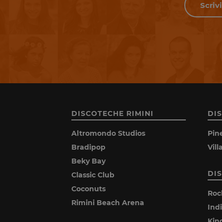
DISCOTECHE RIMINI
DI
Altromondo Studios
Pin
Bradipop
Vil
Beky Bay
DI
Classic Club
Coconuts
Roc
Rimini Beach Arena
Ind
Kin