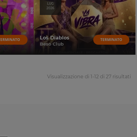
LUG
2026
Los Diablos
TERMINATO
TERMINATO
Beso Club
Visualizzazione di 1-12 di 27 risultati