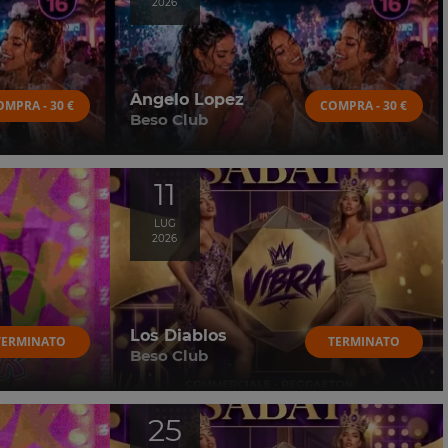
2026
Angelo Lopez
OMPRA - 30 €
COMPRA - 30 €
Beso Club
11
LUG
2026
Los Diablos
TERMINATO
TERMINATO
Beso Club
25