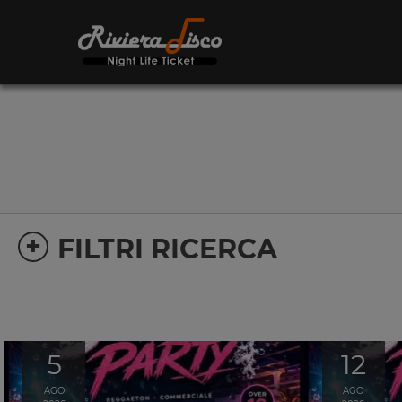
+
FILTRI RICERCA
5
12
AGO
AGO