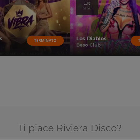
LUG
2026
s
Los Diablos
TERMINATO
Beso Club
Ti piace Riviera Disco?