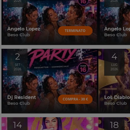
2026
2026
Angelo Lopez
Angelo Lo
TERMINATO
Beso Club
Beso Club
2
4
SET
LUG
2026
2026
Dj Resident
Los Diablo
COMPRA - 30 €
Beso Club
Beso Club
14
18