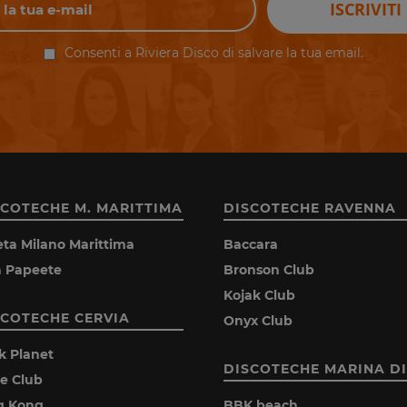
ISCRIVITI
Consenti a Riviera Disco di salvare la tua email.
SCOTECHE M. MARITTIMA
DISCOTECHE RAVENNA
eta Milano Marittima
Baccara
la Papeete
Bronson Club
Kojak Club
SCOTECHE CERVIA
Onyx Club
k Planet
DISCOTECHE MARINA DI
ie Club
g Kong
BBK beach