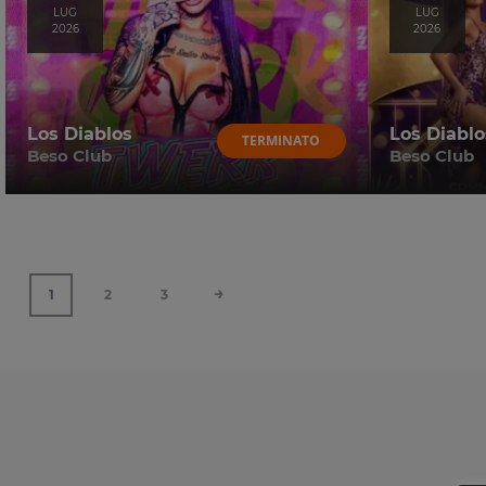
LUG
LUG
2026
2026
Los Diablos
Los Diablo
TERMINATO
Beso Club
Beso Club
→
1
2
3