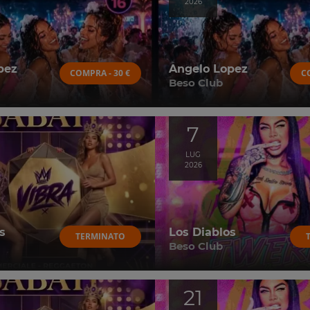
2026
pez
Angelo Lopez
COMPRA - 30 €
C
Beso Club
7
LUG
2026
s
Los Diablos
TERMINATO
Beso Club
21