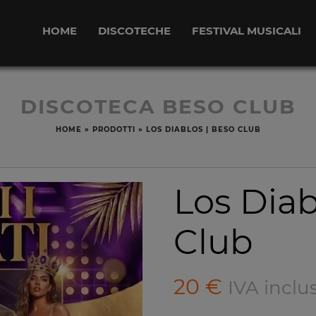
HOME
DISCOTECHE
FESTIVAL MUSICALI
DISCOTECA BESO CLUB
HOME
»
PRODOTTI
»
LOS DIABLOS | BESO CLUB
Los Diab
Club
20
€
IVA inclu