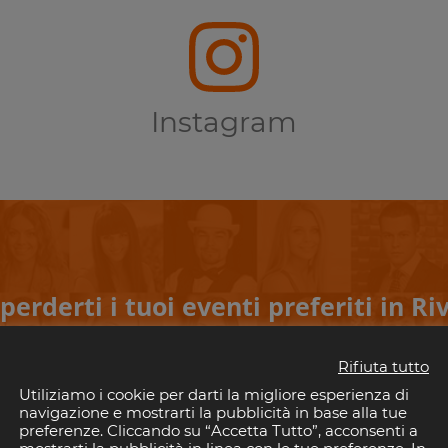
Instagram
perderti i tuoi eventi preferiti in Riv
il tuo indirizzo email per rimanere aggiornato con gli eventi nelle discoteche della 
Rifiuta tutto
È gratis!. E puoi disiscriverti quando vuoi.
Utiliziamo i cookie per darti la migliore esperienza di
navigazione e mostrarti la pubblicità in base alla tue
preferenze. Cliccando su “Accetta Tutto”, acconsenti a
ISCRIVITI