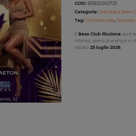
COD:
BEB20260725
Categoria:
Discoteca Beso 
Tag:
Commerciale
,
Discotec
Il
Beso Club Riccione
apre le
intenso, pieno di energia e r
sabato
25 luglio 2026
.