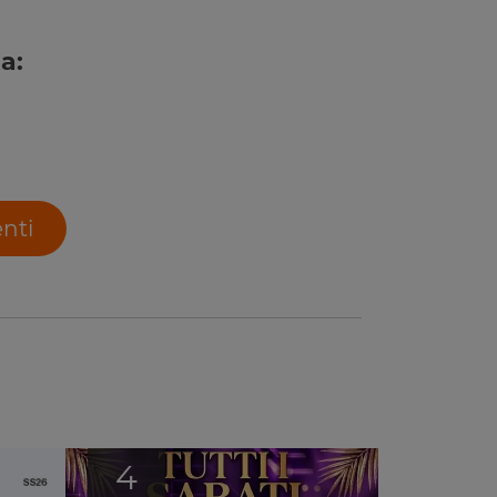
a:
enti
4