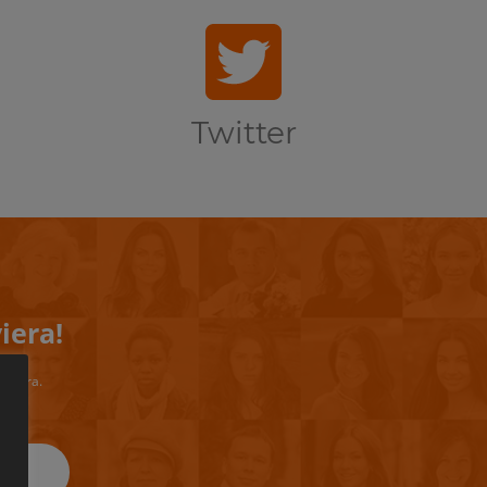
Twitter
iera!
riviera.