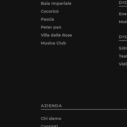
DI
Baia Imperiale
Cocoricò
Ene
Pascia
Mol
Peter pan
Villa delle Rose
DI
Musica Club
Sid
Tea
Vid
AZIENDA
Chi siamo
Contatti