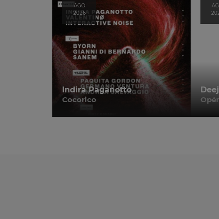
AGO
A
2026
20
Indira Paganotto
Deej
Cocorico
Opér