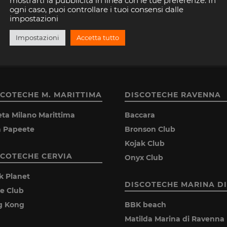
mostrarti la pubblicità in linea con le tue preferenze. In
ogni caso, puoi controllare i tuoi consensi dalle
Consenti a Riviera Disco di salvare la tua email.
impostazioni
Impostazioni
Accetta tutto
SCOTECHE M. MARITTIMA
DISCOTECHE RAVENNA
eta Milano Marittima
Baccara
la Papeete
Bronson Club
Kojak Club
SCOTECHE CERVIA
Onyx Club
k Planet
DISCOTECHE MARINA DI
ie Club
g Kong
BBK beach
Matilda Marina di Ravenna