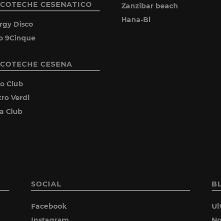
SCOTECHE CESENATICO
Zanzibar beach
Hana-Bi
rgy Disco
o 9Cinque
SCOTECHE CESENA
ro Club
tro Verdi
ia Club
SOCIAL
B
Facebook
Ul
Instagram
No