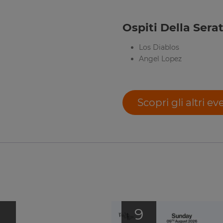
Ospiti Della Serat
Los Diablos
Angel Lopez
Scopri gli altri ev
1
9