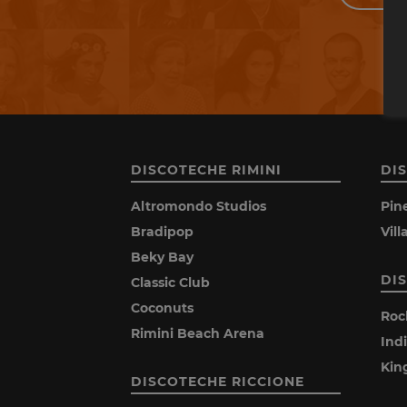
DISCOTECHE RIMINI
DI
Altromondo Studios
Pin
Bradipop
Vil
Beky Bay
DI
Classic Club
Coconuts
Roc
Rimini Beach Arena
Ind
Kin
DISCOTECHE RICCIONE