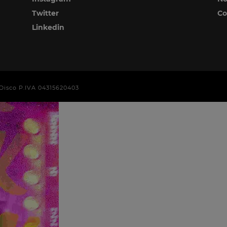
Twitter
Co
Linkedin
era Disco P.IVA 04315620403