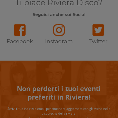
Ti piace Riviera Disco?
Seguici anche sui Social
Facebook
Instagram
Twitter
Non perderti i tuoi eventi
preferiti in Riviera!
Scrivi il tuo indirizzo email per rimanere aggiornato con gli eventi nelle
discoteche della riviera.