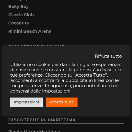
Beky Bay
Classic Club
Coconuts
Rimini Beach Arena
DISCOTECHE RICCIONE
Rifiuta tutto
Baia Imperiale
Utiliziamo i cookie per darti la migliore esperienza
Cocoricò
di navigazione e mostrarti la pubblicità in base alla
tue preferenze. Cliccando su “Accetta Tutto”,
Pascia
acconsenti a mostrarti la pubblicità in linea con le
Peter pan
tue preferenze. In ogni caso, puoi controllare i tuoi
consensi dalle impostazioni
Villa delle Rose
Musica Club
Impostazioni
Accetta tutto
DISCOTECHE M. MARITTIMA
Pineta Milano Marittima