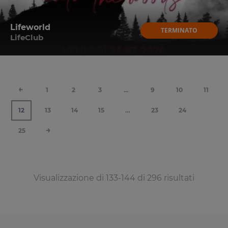
Lifeworld
TERMINATO
LifeClub
←
1
2
3
…
9
10
11
12
13
14
15
…
23
24
→
25
Visualizzazione di 133-144 di 296 risultati