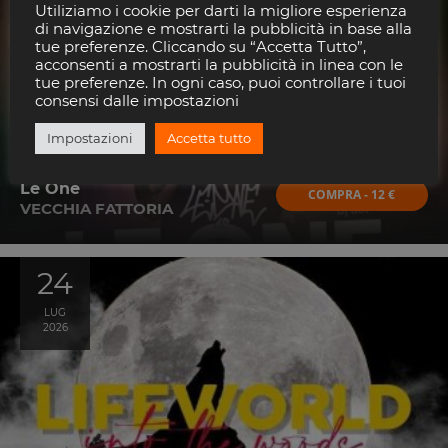
AGO
Utiliziamo i cookie per darti la migliore esperienza
2026
di navigazione e mostrarti la pubblicità in base alla
tue preferenze. Cliccando su “Accetta Tutto”,
acconsenti a mostrarti la pubblicità in linea con le
tue preferenze. In ogni caso, puoi controllare i tuoi
consensi dalle impostazioni
Impostazioni
Accetta tutto
Le One
COMPRA - 12 €
VECCHIA FATTORIA
24
LUG
2026