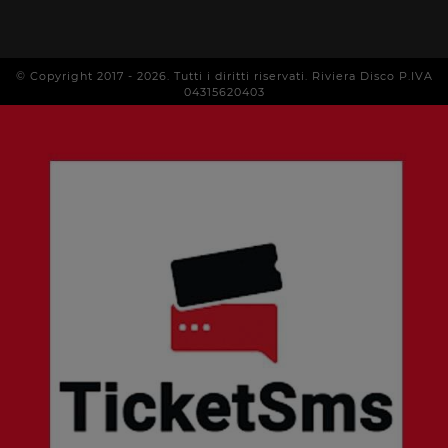
© Copyright 2017 -
2026
. Tutti i diritti riservati. Riviera Disco P.IVA
04315620403