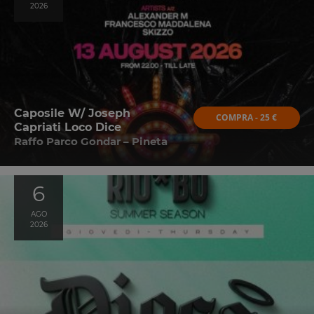
2026
Caposile W/ Joseph
COMPRA - 25 €
Capriati Loco Dice
Raffo Parco Gondar – Pineta
6
AGO
2026