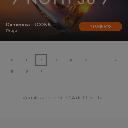
Domenica – ICONS
TERMINATO
Praja
←
1
2
3
4
5
…
7
→
8
9
Visualizzazione di 13-24 di 99 risultati