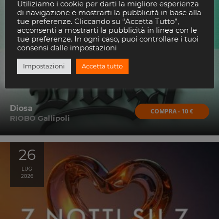
20
Utiliziamo i cookie per darti la migliore esperienza
di navigazione e mostrarti la pubblicità in base alla
AGO
tue preferenze. Cliccando su “Accetta Tutto”,
2026
acconsenti a mostrarti la pubblicità in linea con le
tue preferenze. In ogni caso, puoi controllare i tuoi
consensi dalle impostazioni
Impostazioni
Accetta tutto
Diosa
COMPRA - 10 €
RIOBO Gallipoli
26
LUG
2026