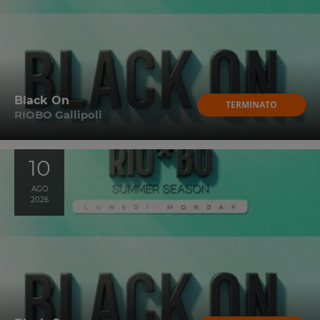
Black On
TERMINATO
RIOBO Gallipoli
10
AGO
2026