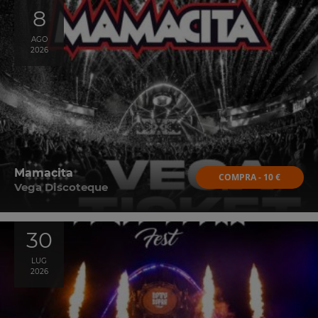
8
AGO
2026
Mamacita
COMPRA - 10 €
Vega Discoteque
30
LUG
2026