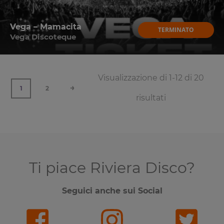
Vega – Mamacita
TERMINATO
Vega Discoteque
Visualizzazione di 1-12 di 20
→
1
2
risultati
Ti piace Riviera Disco?
Seguici anche sui Social