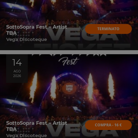
SottoSopra Fest – Artist
TERMINATO
TBA
Vega Discoteque
14
AGO
2026
SottoSopra Fest – Artist
COMPRA - 16 €
TBA
Vega Discoteque