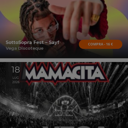
SottoSopra Fest – Sayf
COMPRA - 16 €
Vega Discoteque
18
LUG
2026