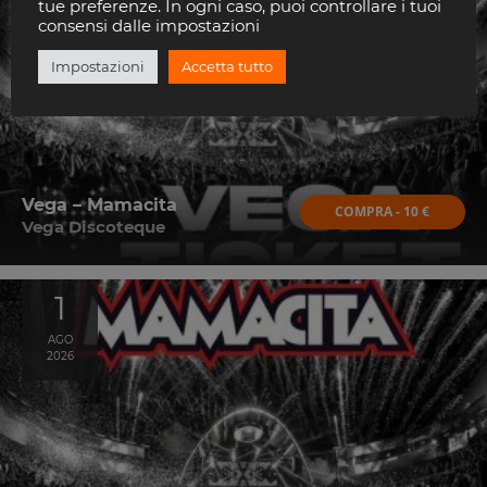
AGO
tue preferenze. In ogni caso, puoi controllare i tuoi
2026
consensi dalle impostazioni
Impostazioni
Accetta tutto
Vega – Mamacita
COMPRA - 10 €
Vega Discoteque
1
AGO
2026