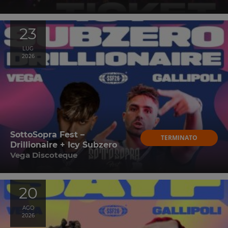
23
LUG
2026
SottoSopra Fest –
TERMINATO
Drillionaire + Icy Subzero
Vega Discoteque
20
AGO
2026