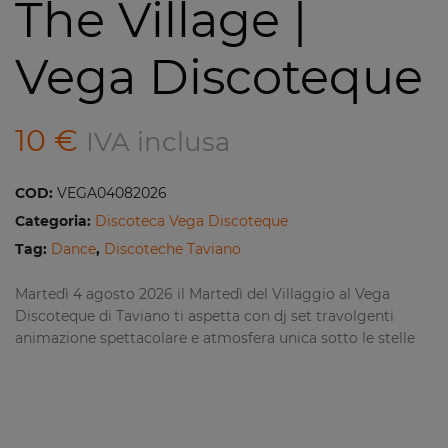
The Village |
Vega Discoteque
10
€
IVA inclusa
COD:
VEGA04082026
Categoria:
Discoteca Vega Discoteque
Tag:
Dance
,
Discoteche Taviano
Martedì 4 agosto 2026 il Martedì del Villaggio al Vega
Discoteque di Taviano ti aspetta con dj set travolgenti
animazione spettacolare e atmosfera unica sotto le stelle