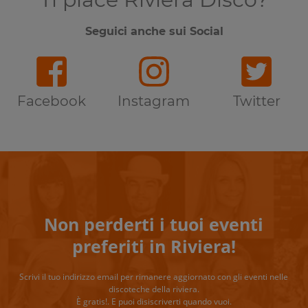
Seguici anche sui Social
Facebook
Instagram
Twitter
Non perderti i tuoi eventi
preferiti in Riviera!
Scrivi il tuo indirizzo email per rimanere aggiornato con gli eventi nelle
discoteche della riviera.
È gratis!. E puoi disiscriverti quando vuoi.