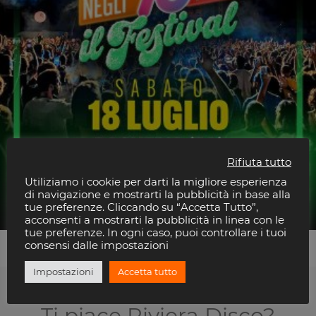
Rifiuta tutto
Utiliziamo i cookie per darti la migliore esperienza
Voglio Tornare Negli Anni 90
di navigazione e mostrarti la pubblicità in base alla
Piccolo Parco Urbano
tue preferenze. Cliccando su “Accetta Tutto”,
acconsenti a mostrarti la pubblicità in linea con le
tue preferenze. In ogni caso, puoi controllare i tuoi
consensi dalle impostazioni
Impostazioni
Accetta tutto
Ti piace Riviera Disco?