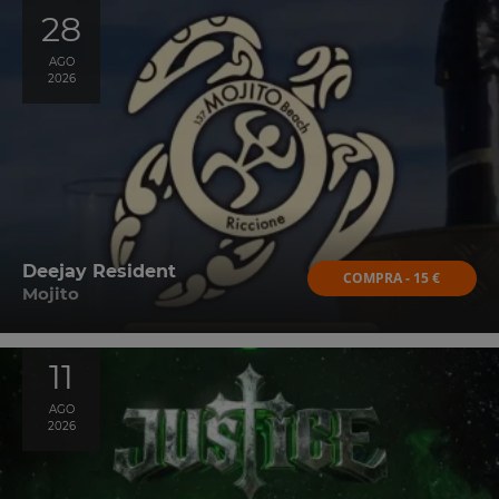
28
AGO
2026
Deejay Resident
COMPRA - 15 €
Mojito
11
AGO
2026