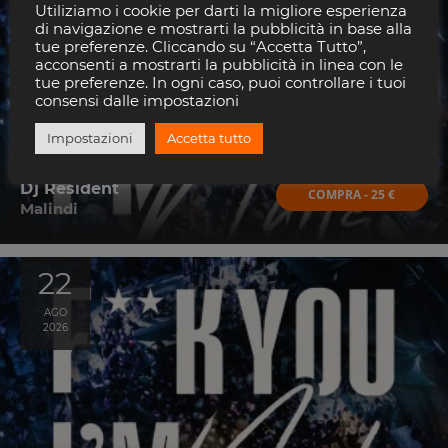
AGO
Utiliziamo i cookie per darti la migliore esperienza
2026
di navigazione e mostrarti la pubblicità in base alla
tue preferenze. Cliccando su “Accetta Tutto”,
acconsenti a mostrarti la pubblicità in linea con le
tue preferenze. In ogni caso, puoi controllare i tuoi
consensi dalle impostazioni
Impostazioni
Accetta tutto
Dj Resident
COMPRA - 25 €
Malindi
22
AGO
2026