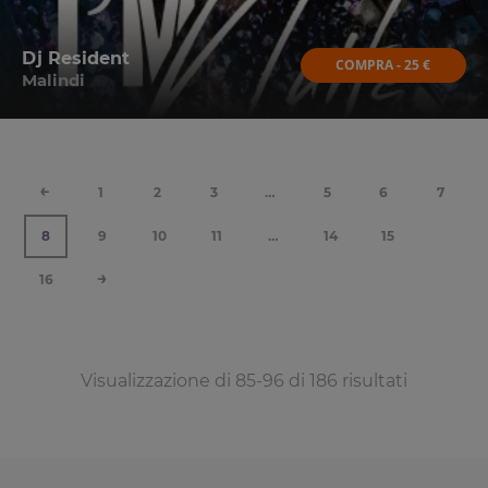
Dj Resident
COMPRA - 25 €
Malindi
←
1
2
3
…
5
6
7
8
9
10
11
…
14
15
→
16
Visualizzazione di 85-96 di 186 risultati