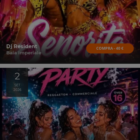
Dj Resident
COMPRA - 40 €
Baia Imperiale
2
SET
2026