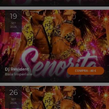
19
SET
2026
Dj Resident
COMPRA - 40 €
Baia Imperiale
26
SET
2026