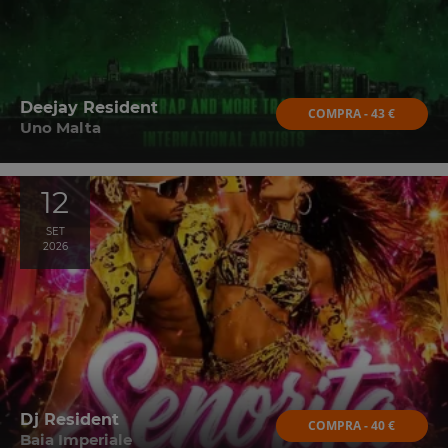
Deejay Resident
COMPRA - 43 €
Uno Malta
12
SET
2026
Dj Resident
COMPRA - 40 €
Baia Imperiale