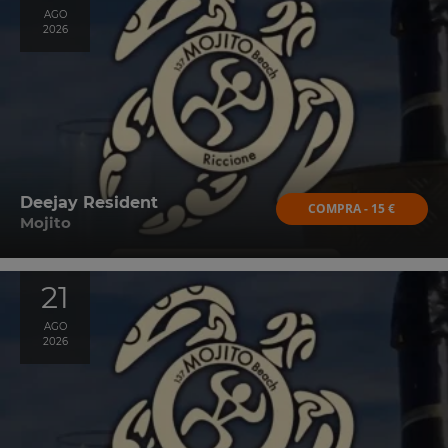
AGO
2026
Deejay Resident
COMPRA - 15 €
Mojito
21
AGO
2026