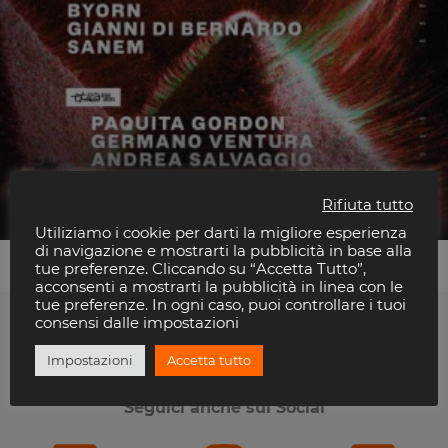
Indira Paganotto
Cocorico
Rifiuta tutto
Utiliziamo i cookie per darti la migliore esperienza
di navigazione e mostrarti la pubblicità in base alla
tue preferenze. Cliccando su “Accetta Tutto”,
acconsenti a mostrarti la pubblicità in linea con le
tue preferenze. In ogni caso, puoi controllare i tuoi
consensi dalle impostazioni
Ti piace Riviera Disco?
Impostazioni
Accetta tutto
Seguici anche sui Social